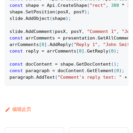
const
 shape 
=
Api
.
CreateShape
(
"rect"
,
300
*
36
shape
.
SetPosition
(
posX
,
 posY
)
;
slide
.
AddObject
(
shape
)
;
slide
.
AddComment
(
posX
,
 posY
,
"Comment 1"
,
"Joh
const
 arrComments 
=
 presentation
.
GetAllComment
arrComments
[
0
]
.
AddReply
(
"Reply 1"
,
"John Smith
const
 reply 
=
 arrComments
[
0
]
.
GetReply
(
0
)
;
const
 docContent 
=
 shape
.
GetDocContent
(
)
;
const
 paragraph 
=
 docContent
.
GetElement
(
0
)
;
paragraph
.
AddText
(
"Comment's reply text: "
+
 r
编辑此页