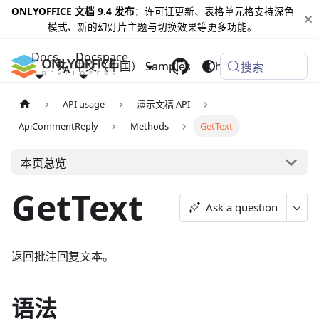
ONLYOFFICE 文档 9.4 发布
：许可证更新、表格单元格支持深色
模式、新的幻灯片主题与切换效果等更多功能。
Docs
Docspace
中文（中国）
Samples
Changelog
搜索
API usage
演示文稿 API
ApiCommentReply
Methods
GetText
本页总览
GetText
Ask a question
返回批注回复文本。
语法