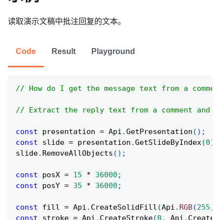
读取演示文稿中批注回复的文本。
Code
Result
Playground
// How do I get the message text from a commen
// Extract the reply text from a comment and d
const
 presentation 
=
Api
.
GetPresentation
(
)
;
const
 slide 
=
 presentation
.
GetSlideByIndex
(
0
)
;
slide
.
RemoveAllObjects
(
)
;
const
 posX 
=
15
*
36000
;
const
 posY 
=
35
*
36000
;
const
 fill 
=
Api
.
CreateSolidFill
(
Api
.
RGB
(
255
,
const
 stroke 
=
Api
.
CreateStroke
(
0
,
Api
.
CreateN