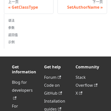
上一页
下一页
GetClassType
SetAuthorName
语法
参数
返回值
示例
Get
Get help
Community
information
Forum
Stack
Blog for
Code on
Overflow
developers
GitHub
X
Installation
For
guides