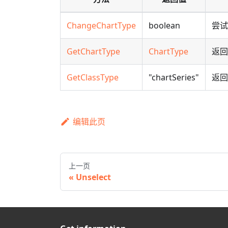
ChangeChartType
boolean
尝试
GetChartType
ChartType
返回
GetClassType
"chartSeries"
返回 
编辑此页
上一页
Unselect