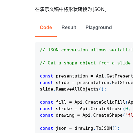
在演示文稿中将形状转换为 JSON。
Code
Result
Playground
// JSON conversion allows serializ
// Get a shape object from a slide
const
 presentation 
=
Api
.
GetPresen
const
 slide 
=
 presentation
.
GetSlid
slide
.
RemoveAllObjects
(
)
;
const
 fill 
=
Api
.
CreateSolidFill
(
A
const
 stroke 
=
Api
.
CreateStroke
(
0
,
const
 drawing 
=
Api
.
CreateShape
(
"f
const
 json 
=
 drawing
.
ToJSON
(
)
;