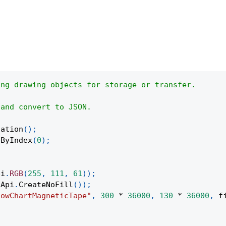
ing drawing objects for storage or transfer.
 and convert to JSON.
tation
(
)
;
eByIndex
(
0
)
;
pi
.
RGB
(
255
,
111
,
61
)
)
;
Api
.
CreateNoFill
(
)
)
;
lowChartMagneticTape"
,
300
*
36000
,
130
*
36000
,
 f