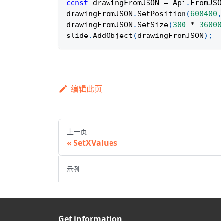
const
 drawingFromJSON 
=
Api
.
FromJS
drawingFromJSON
.
SetPosition
(
608400
drawingFromJSON
.
SetSize
(
300
*
3600
slide
.
AddObject
(
drawingFromJSON
)
;
编辑此页
上一页
SetXValues
示例
Get information