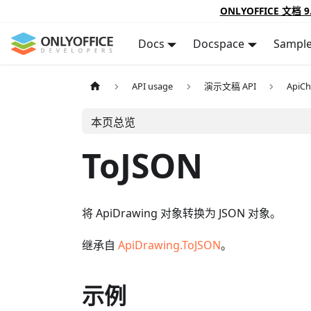
ONLYOFFICE 文档 9
Docs
Docspace
Sampl
API usage
演示文稿 API
ApiCh
本页总览
ToJSON
将 ApiDrawing 对象转换为 JSON 对象。
继承自
ApiDrawing.ToJSON
。
示例