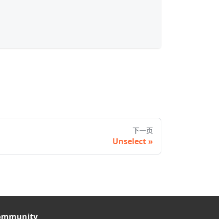
下一页
Unselect
ommunity