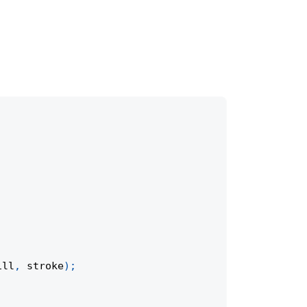
ill
,
 stroke
)
;