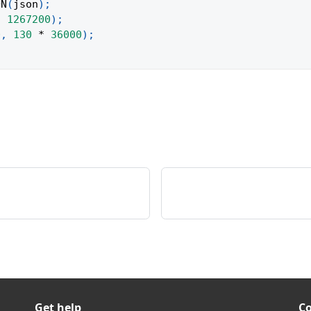
ON
(
json
)
;
,
1267200
)
;
0
,
130
*
36000
)
;
Get help
C