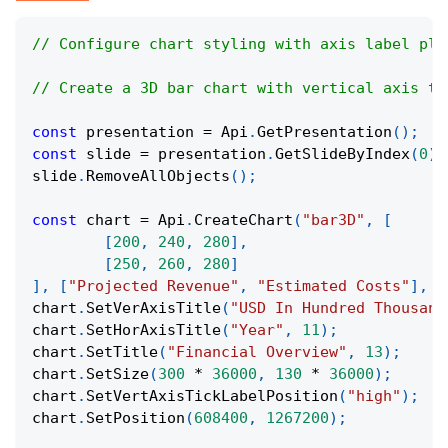
// Configure chart styling with axis label pla
// Create a 3D bar chart with vertical axis ti
const
 presentation 
=
Api
.
GetPresentation
(
)
;
const
 slide 
=
 presentation
.
GetSlideByIndex
(
0
)
;
slide
.
RemoveAllObjects
(
)
;
const
 chart 
=
Api
.
CreateChart
(
"bar3D"
,
[
[
200
,
240
,
280
]
,
[
250
,
260
,
280
]
]
,
[
"Projected Revenue"
,
"Estimated Costs"
]
,
[
chart
.
SetVerAxisTitle
(
"USD In Hundred Thousand
chart
.
SetHorAxisTitle
(
"Year"
,
11
)
;
chart
.
SetTitle
(
"Financial Overview"
,
13
)
;
chart
.
SetSize
(
300
*
36000
,
130
*
36000
)
;
chart
.
SetVertAxisTickLabelPosition
(
"high"
)
;
chart
.
SetPosition
(
608400
,
1267200
)
;