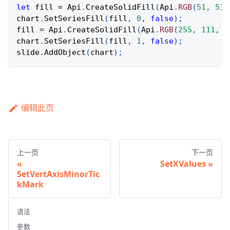
let
 fill 
=
Api
.
CreateSolidFill
(
Api
.
RGB
(
51
,
51
,
chart
.
SetSeriesFill
(
fill
,
0
,
false
)
;
fill 
=
Api
.
CreateSolidFill
(
Api
.
RGB
(
255
,
111
,
6
chart
.
SetSeriesFill
(
fill
,
1
,
false
)
;
slide
.
AddObject
(
chart
)
;
编辑此页
上一页
下一页
SetXValues
SetVertAxisMinorTic
kMark
语法
参数