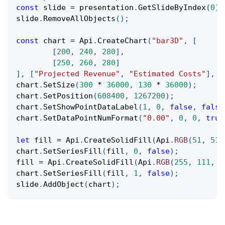
const
 slide 
=
 presentation
.
GetSlideByIndex
(
0
)
;
slide
.
RemoveAllObjects
(
)
;
const
 chart 
=
Api
.
CreateChart
(
"bar3D"
,
[
[
200
,
240
,
280
]
,
[
250
,
260
,
280
]
]
,
[
"Projected Revenue"
,
"Estimated Costs"
]
,
[
chart
.
SetSize
(
300
*
36000
,
130
*
36000
)
;
chart
.
SetPosition
(
608400
,
1267200
)
;
chart
.
SetShowPointDataLabel
(
1
,
0
,
false
,
false
chart
.
SetDataPointNumFormat
(
"0.00"
,
0
,
0
,
true
let
 fill 
=
Api
.
CreateSolidFill
(
Api
.
RGB
(
51
,
51
,
chart
.
SetSeriesFill
(
fill
,
0
,
false
)
;
fill 
=
Api
.
CreateSolidFill
(
Api
.
RGB
(
255
,
111
,
6
chart
.
SetSeriesFill
(
fill
,
1
,
false
)
;
slide
.
AddObject
(
chart
)
;