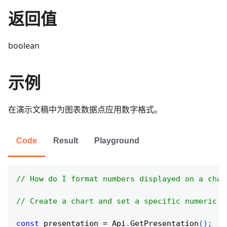
返回值
boolean
示例
在演示文稿中为图表数据点应用数字格式。
Code
Result
Playground
// How do I format numbers displayed on a char
// Create a chart and set a specific numeric f
const
 presentation 
=
Api
.
GetPresentation
(
)
;