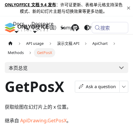
ONLYOFFICE 文档 9.4 发布
：许可证更新、表格单元格支持深色
模式、新的幻灯片主题与切换效果等更多功能。
Docs
Docspace
中文（中国）
Samples
Changelog
搜索
API usage
演示文稿 API
ApiChart
Methods
GetPosX
本页总览
GetPosX
Ask a question
获取绘图在幻灯片上的 x 位置。
继承自
ApiDrawing.GetPosX
。