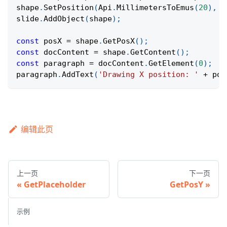
shape
.
SetPosition
(
Api
.
MillimetersToEmus
(
20
)
,
A
slide
.
AddObject
(
shape
)
;
const
 posX 
=
 shape
.
GetPosX
(
)
;
const
 docContent 
=
 shape
.
GetContent
(
)
;
const
 paragraph 
=
 docContent
.
GetElement
(
0
)
;
paragraph
.
AddText
(
'Drawing X position: '
+
 pos
编辑此页
上一页
下一页
GetPlaceholder
GetPosY
示例