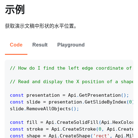
示例
获取演示文稿中形状的水平位置。
Code
Result
Playground
// How do I find the left edge coordinate of a
// Read and display the X position of a shape 
const
 presentation 
=
Api
.
GetPresentation
(
)
;
const
 slide 
=
 presentation
.
GetSlideByIndex
(
0
)
;
slide
.
RemoveAllObjects
(
)
;
const
 fill 
=
Api
.
CreateSolidFill
(
Api
.
HexColor
(
const
 stroke 
=
Api
.
CreateStroke
(
0
,
Api
.
CreateN
const
 shape 
=
Api
.
CreateShape
(
'rect'
,
Api
.
Mill