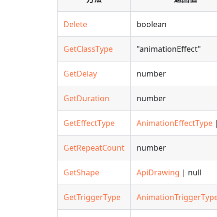
Delete
boolean
GetClassType
"animationEffect"
GetDelay
number
GetDuration
number
GetEffectType
AnimationEffectType
|
GetRepeatCount
number
GetShape
ApiDrawing
| null
GetTriggerType
AnimationTriggerTyp