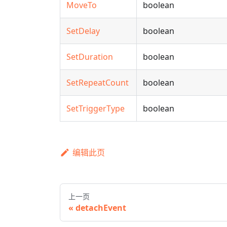
MoveTo
boolean
SetDelay
boolean
SetDuration
boolean
SetRepeatCount
boolean
SetTriggerType
boolean
编辑此页
上一页
detachEvent