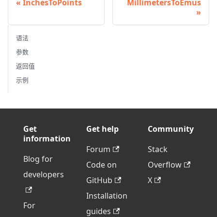
InchesToPoints
MillimetersToEmus
语法
参数
返回值
示例
Get
Get help
Community
information
Forum
Stack
Blog for
Code on
Overflow
developers
GitHub
X
Installation
For
guides