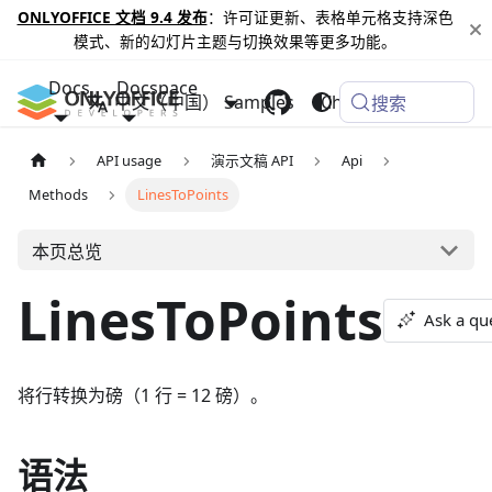
ONLYOFFICE 文档 9.4 发布
：许可证更新、表格单元格支持深色
模式、新的幻灯片主题与切换效果等更多功能。
Docs
Docspace
中文（中国）
Samples
Changelog
搜索
API usage
演示文稿 API
Api
Methods
LinesToPoints
本页总览
LinesToPoints
Ask a qu
将行转换为磅（1 行 = 12 磅）。
语法