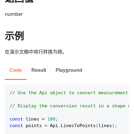
number
示例
在演示文稿中将行转换为磅。
Code
Result
Playground
// Use the Api object to convert measurement u
// Display the conversion result in a shape on
const
 lines 
=
100
;
const
 points 
=
Api
.
LinesToPoints
(
lines
)
;