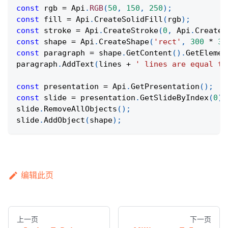
const
 rgb 
=
Api
.
RGB
(
50
,
150
,
250
)
;
const
 fill 
=
Api
.
CreateSolidFill
(
rgb
)
;
const
 stroke 
=
Api
.
CreateStroke
(
0
,
Api
.
CreateN
const
 shape 
=
Api
.
CreateShape
(
'rect'
,
300
*
36
const
 paragraph 
=
 shape
.
GetContent
(
)
.
GetElemen
paragraph
.
AddText
(
lines 
+
' lines are equal to
const
 presentation 
=
Api
.
GetPresentation
(
)
;
const
 slide 
=
 presentation
.
GetSlideByIndex
(
0
)
;
slide
.
RemoveAllObjects
(
)
;
slide
.
AddObject
(
shape
)
;
编辑此页
上一页
下一页