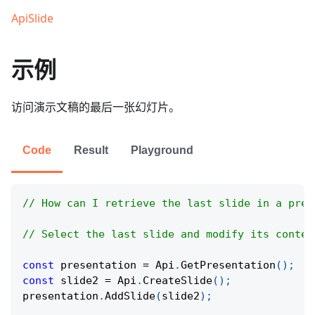
ApiSlide
示例
访问演示文稿的最后一张幻灯片。
Code
Result
Playground
// How can I retrieve the last slide in a pres
// Select the last slide and modify its conten
const
 presentation 
=
Api
.
GetPresentation
(
)
;
const
 slide2 
=
Api
.
CreateSlide
(
)
;
presentation
.
AddSlide
(
slide2
)
;