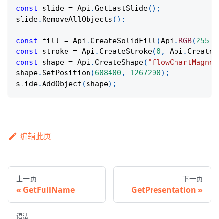
const
 slide 
=
Api
.
GetLastSlide
(
)
;
slide
.
RemoveAllObjects
(
)
;
const
 fill 
=
Api
.
CreateSolidFill
(
Api
.
RGB
(
255
,
const
 stroke 
=
Api
.
CreateStroke
(
0
,
Api
.
CreateN
const
 shape 
=
Api
.
CreateShape
(
"flowChartMagnet
shape
.
SetPosition
(
608400
,
1267200
)
;
slide
.
AddObject
(
shape
)
;
编辑此页
上一页
下一页
GetFullName
GetPresentation
语法