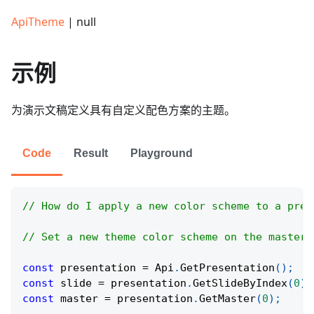
ApiTheme
| null
示例
为演示文稿定义具有自定义配色方案的主题。
Code
Result
Playground
// How do I apply a new color scheme to a pres
// Set a new theme color scheme on the master 
const
 presentation 
=
Api
.
GetPresentation
(
)
;
const
 slide 
=
 presentation
.
GetSlideByIndex
(
0
)
;
const
 master 
=
 presentation
.
GetMaster
(
0
)
;