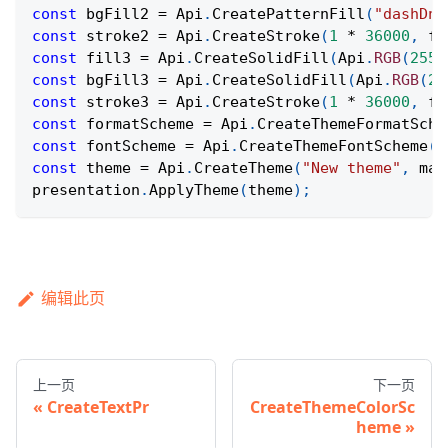
const
 bgFill2 
=
Api
.
CreatePatternFill
(
"dashDnD
const
 stroke2 
=
Api
.
CreateStroke
(
1
*
36000
,
 fi
const
 fill3 
=
Api
.
CreateSolidFill
(
Api
.
RGB
(
255
,
const
 bgFill3 
=
Api
.
CreateSolidFill
(
Api
.
RGB
(
25
const
 stroke3 
=
Api
.
CreateStroke
(
1
*
36000
,
 fi
const
 formatScheme 
=
Api
.
CreateThemeFormatSche
const
 fontScheme 
=
Api
.
CreateThemeFontScheme
(
"
const
 theme 
=
Api
.
CreateTheme
(
"New theme"
,
 mas
presentation
.
ApplyTheme
(
theme
)
;
编辑此页
上一页
下一页
CreateTextPr
CreateThemeColorSc
heme