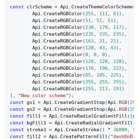
const
 clrScheme 
=
Api
.
CreateThemeColorScheme
(
[
Api
.
CreateRGBColor
(
255
,
111
,
61
)
,
Api
.
CreateRGBColor
(
51
,
51
,
51
)
,
Api
.
CreateRGBColor
(
230
,
179
,
117
)
,
Api
.
CreateRGBColor
(
235
,
235
,
235
)
,
Api
.
CreateRGBColor
(
163
,
21
,
21
)
,
Api
.
CreateRGBColor
(
128
,
43
,
43
)
,
Api
.
CreateRGBColor
(
0
,
0
,
0
)
,
Api
.
CreateRGBColor
(
128
,
128
,
128
)
,
Api
.
CreateRGBColor
(
176
,
196
,
222
)
,
Api
.
CreateRGBColor
(
65
,
105
,
225
)
,
Api
.
CreateRGBColor
(
255
,
255
,
255
)
,
Api
.
CreateRGBColor
(
255
,
213
,
191
)
]
,
"New color scheme"
)
;
const
 gs1 
=
Api
.
CreateGradientStop
(
Api
.
RGB
(
255
const
 gs2 
=
Api
.
CreateGradientStop
(
Api
.
RGB
(
255
const
 fill1 
=
Api
.
CreateRadialGradientFill
(
[
gs
const
 bgFill1 
=
Api
.
CreateRadialGradientFill
(
[
const
 stroke1 
=
Api
.
CreateStroke
(
1
*
36000
,
 fi
const
 fill2 
=
Api
.
CreatePatternFill
(
"dashDnDia