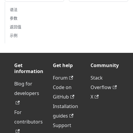
语法
参数
返回值
示例
Get
Get help
Community
information
Forum
Stack
Blog for
Code on
Overflow
developers
GitHub
X
Installation
For
guides
contributors
Support