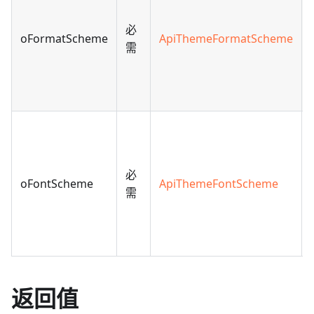
必
oFormatScheme
ApiThemeFormatScheme
需
必
oFontScheme
ApiThemeFontScheme
需
返回值