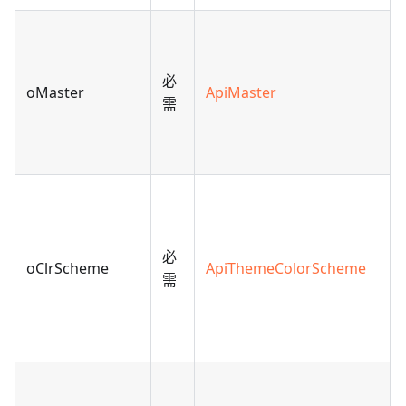
必
oMaster
ApiMaster
需
必
oClrScheme
ApiThemeColorScheme
需