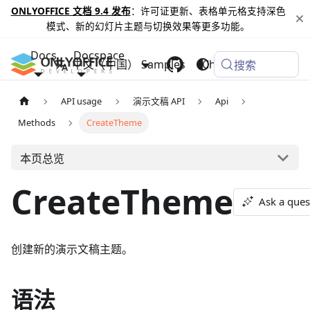
ONLYOFFICE 文档 9.4 发布
：许可证更新、表格单元格支持深色
模式、新的幻灯片主题与切换效果等更多功能。
Docs
Docspace
中文（中国）
Samples
Changelog
搜索
API usage
演示文稿 API
Api
Methods
CreateTheme
本页总览
CreateTheme
Ask a ques
创建新的演示文稿主题。
语法