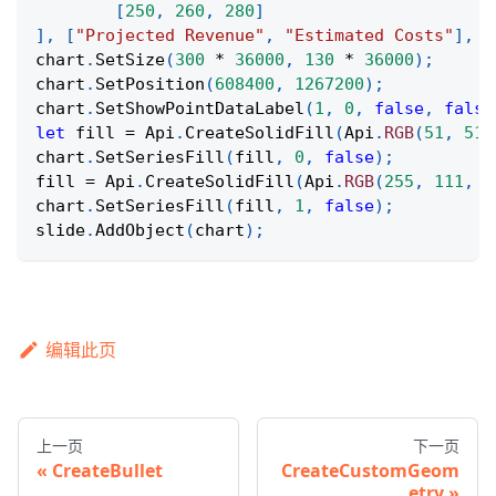
[
250
,
260
,
280
]
]
,
[
"Projected Revenue"
,
"Estimated Costs"
]
,
[
chart
.
SetSize
(
300
*
36000
,
130
*
36000
)
;
chart
.
SetPosition
(
608400
,
1267200
)
;
chart
.
SetShowPointDataLabel
(
1
,
0
,
false
,
false
let
 fill 
=
Api
.
CreateSolidFill
(
Api
.
RGB
(
51
,
51
,
chart
.
SetSeriesFill
(
fill
,
0
,
false
)
;
fill 
=
Api
.
CreateSolidFill
(
Api
.
RGB
(
255
,
111
,
6
chart
.
SetSeriesFill
(
fill
,
1
,
false
)
;
slide
.
AddObject
(
chart
)
;
编辑此页
上一页
下一页
CreateBullet
CreateCustomGeom
etry