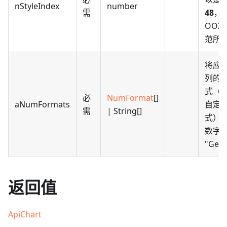
nStyleIndex
number
需
48
，
OOX
范所
将应
列的
式（
必
NumFormat
[]
aNumFormats
自定
需
| String[]
式）
数字
"Gen
返回值
ApiChart