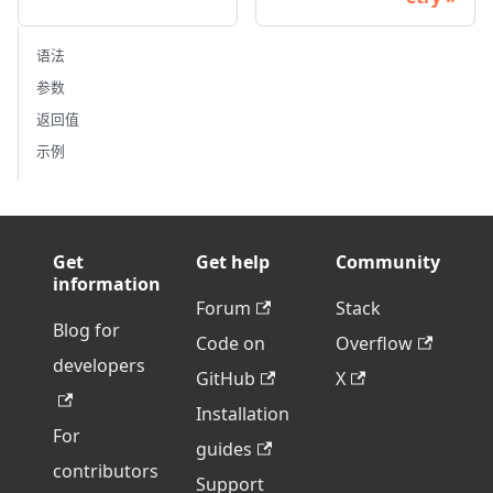
语法
参数
返回值
示例
Get
Get help
Community
information
Forum
Stack
Blog for
Code on
Overflow
developers
GitHub
X
Installation
For
guides
contributors
Support