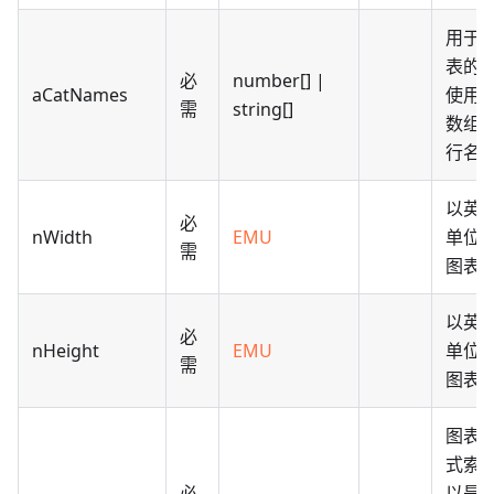
用于
表的
必
number[] |
aCatNames
使用
需
string[]
数组
行名
以英
必
nWidth
EMU
单位
需
图表
以英
必
nHeight
EMU
单位
需
图表
图表
式索
必
以是
1