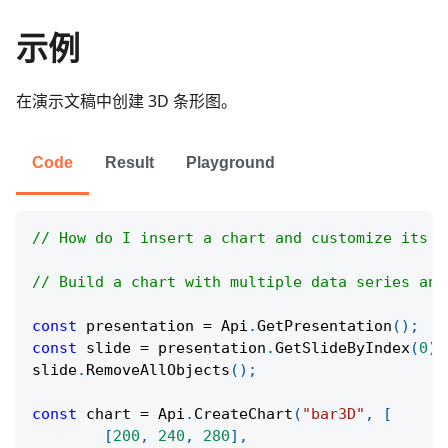
示例
在演示文稿中创建 3D 条形图。
Code
Result
Playground
// How do I insert a chart and customize its a
// Build a chart with multiple data series and
const
 presentation 
=
Api
.
GetPresentation
(
)
;
const
 slide 
=
 presentation
.
GetSlideByIndex
(
0
)
;
slide
.
RemoveAllObjects
(
)
;
const
 chart 
=
Api
.
CreateChart
(
"bar3D"
,
[
[
200
,
240
,
280
]
,