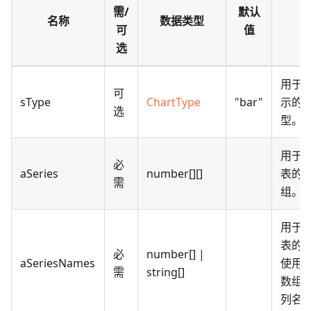
需/
默认
名称
数据类型
可
值
选
用于
可
sType
ChartType
"bar"
示的
选
型。
用于
必
aSeries
number[][]
表的
需
组。
用于
表的
必
number[] |
aSeriesNames
使用
需
string[]
数组
列名