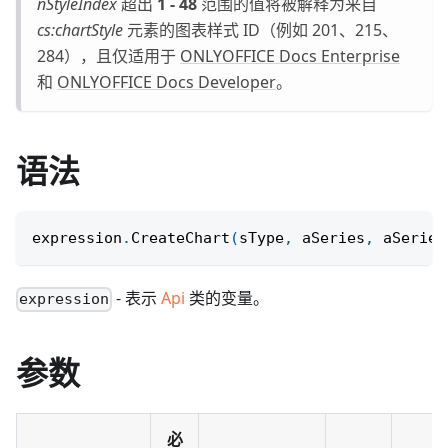
nStyleIndex
超出
1 - 48
范围的值将被解释为来自
cs
:chartStyle
元素的图表样式 ID（例如 201、215、
284），且仅适用于
ONLYOFFICE Docs Enterprise
和
ONLYOFFICE Docs Developer
。
语法
expression
.
CreateChart
(
sType
,
 aSeries
,
 aSeries
- 表示
Api
类的变量。
expression
参数
必