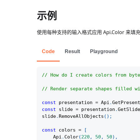
示例
使用每种支持的输入格式应用 Api.Color 
Code
Result
Playground
// How do I create colors from byt
// Render separate shapes filled w
const
 presentation 
=
Api
.
GetPresen
const
 slide 
=
 presentation
.
GetSlid
slide
.
RemoveAllObjects
(
)
;
const
 colors 
=
[
Api
.
Color
(
220
,
50
,
50
)
,