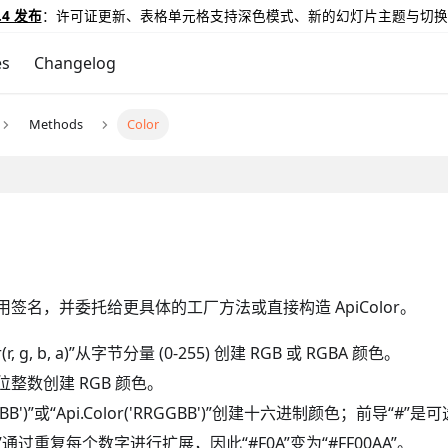
.4 发布
：许可证更新、表格单元格支持深色模式、新的幻灯片主题与切换
es
Changelog
Methods
Color
调用签名，并委托给更具体的工厂方法或直接构造 ApiColor。
olor(r, g, b, a)”从字节分量 (0-255) 创建 RGB 或 RGBA 颜色。
 24 位整数创建 RGB 颜色。
RGGBB')”或“Api.Color('RRGGBB')”创建十六进制颜色；前导“#”
RGB')”通过重复每个数字进行扩展，因此“#F0A”变为“#FF00AA”。