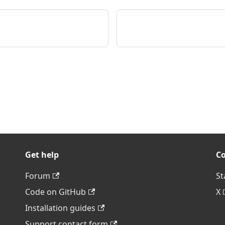
Get help
C
Forum
St
Code on GitHub
X
Installation guides
Support contact form