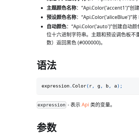
主题颜色名称
：“Api.Color('accent1
预设颜色名称
：“Api.Color('aliceBlu
自动颜色
：“Api.Color('auto'
位十六进制字符串。主题和预设调色板不重叠
数）返回黑色 (#000000)。
语法
expression
.
Color
(
r
,
 g
,
 b
,
 a
)
;
- 表示
Api
类的变量。
expression
参数