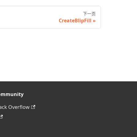
下一页
CreateBlipFill
ommunity
ack Overflow