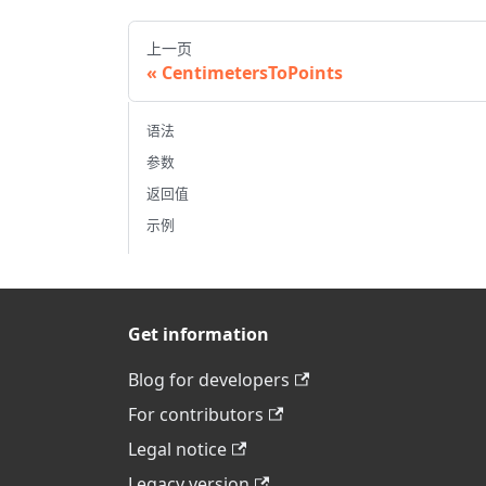
上一页
CentimetersToPoints
语法
参数
返回值
示例
Get information
Blog for developers
For contributors
Legal notice
Legacy version