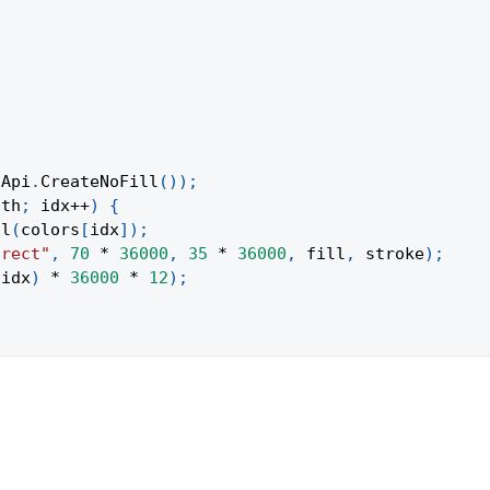
Api
.
CreateNoFill
(
)
)
;
gth
;
 idx
++
)
{
ll
(
colors
[
idx
]
)
;
"rect"
,
70
*
36000
,
35
*
36000
,
 fill
,
 stroke
)
;
 idx
)
*
36000
*
12
)
;