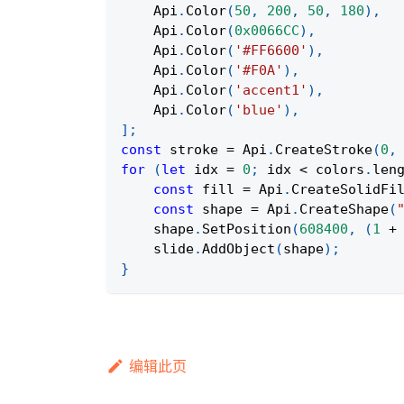
Api
.
Color
(
50
,
200
,
50
,
180
)
,
Api
.
Color
(
0x0066CC
)
,
Api
.
Color
(
'#FF6600'
)
,
Api
.
Color
(
'#F0A'
)
,
Api
.
Color
(
'accent1'
)
,
Api
.
Color
(
'blue'
)
,
]
;
const
 stroke 
=
Api
.
CreateStroke
(
0
,
for
(
let
 idx 
=
0
;
 idx 
<
 colors
.
len
const
 fill 
=
Api
.
CreateSolidFi
const
 shape 
=
Api
.
CreateShape
(
    shape
.
SetPosition
(
608400
,
(
1
+
    slide
.
AddObject
(
shape
)
;
}
编辑此页