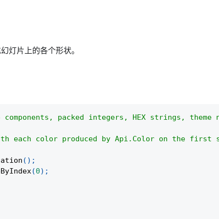
来填充幻灯片上的各个形状。
e components, packed integers, HEX strings, theme 
ith each color produced by Api.Color on the first 
tation
(
)
;
eByIndex
(
0
)
;