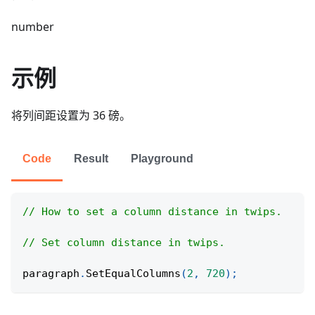
number
示例
将列间距设置为 36 磅。
Code
Result
Playground
// How to set a column distance in twips.
// Set column distance in twips.
paragraph
.
SetEqualColumns
(
2
,
720
)
;