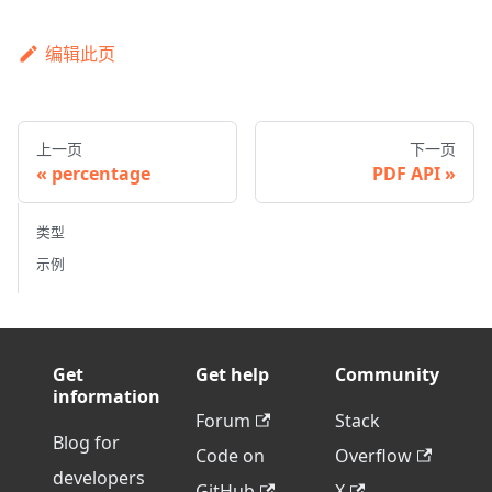
编辑此页
上一页
下一页
percentage
PDF API
类型
示例
Get
Get help
Community
information
Forum
Stack
Blog for
Code on
Overflow
developers
GitHub
X