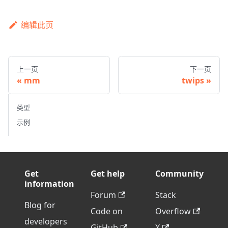
编辑此页
上一页
下一页
mm
twips
类型
示例
Get
Get help
Community
information
Forum
Stack
Blog for
Code on
Overflow
developers
GitHub
X