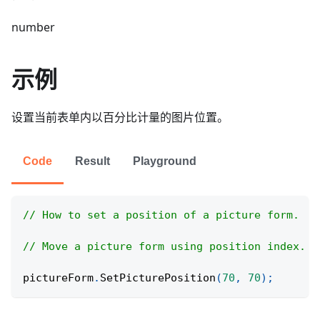
number
示例
设置当前表单内以百分比计量的图片位置。
Code
Result
Playground
// How to set a position of a picture form.
// Move a picture form using position index.
pictureForm
.
SetPicturePosition
(
70
,
70
)
;