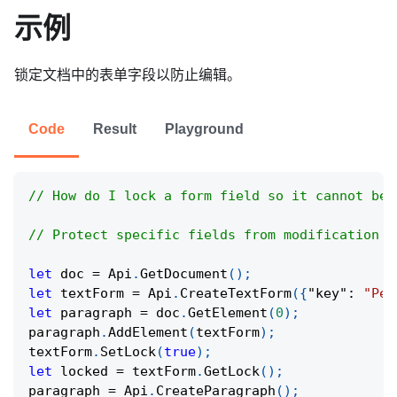
示例
锁定文档中的表单字段以防止编辑。
Code
Result
Playground
// How do I lock a form field so it cannot be 
// Protect specific fields from modification w
let
 doc 
=
Api
.
GetDocument
(
)
;
let
 textForm 
=
Api
.
CreateTextForm
(
{
"key"
:
"Per
let
 paragraph 
=
 doc
.
GetElement
(
0
)
;
paragraph
.
AddElement
(
textForm
)
;
textForm
.
SetLock
(
true
)
;
let
 locked 
=
 textForm
.
GetLock
(
)
;
paragraph 
=
Api
.
CreateParagraph
(
)
;