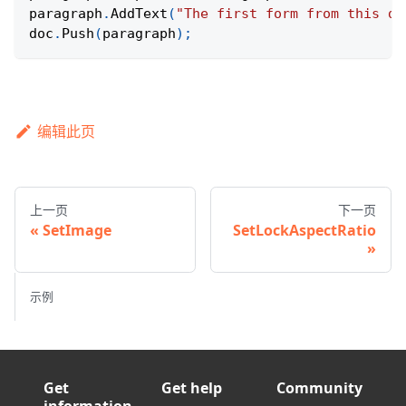
paragraph
.
AddText
(
"The first form from this do
doc
.
Push
(
paragraph
)
;
编辑此页
上一页
下一页
SetImage
SetLockAspectRatio
示例
Get
Get help
Community