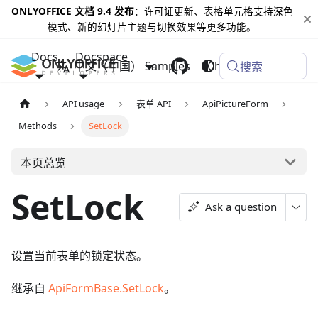
ONLYOFFICE 文档 9.4 发布
：许可证更新、表格单元格支持深色
模式、新的幻灯片主题与切换效果等更多功能。
Docs
Docspace
中文（中国）
Samples
Changelog
搜索
API usage
表单 API
ApiPictureForm
Methods
SetLock
本页总览
SetLock
Ask a question
设置当前表单的锁定状态。
继承自
ApiFormBase.SetLock
。