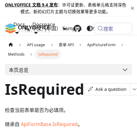
ONLYOFFICE 文档 9.4 发布
：许可证更新、表格单元格支持深色
模式、新的幻灯片主题与切换效果等更多功能。
Docs
Docspace
中文（中国）
Samples
Changelog
搜索
API usage
表单 API
ApiPictureForm
Methods
IsRequired
本页总览
IsRequired
Ask a question
检查当前表单是否为必填项。
继承自
ApiFormBase.IsRequired
。