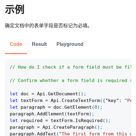
示例
确定文档中的表单字段是否标记为必填。
Code
Result
Playground
// How do I check if a form field must be fill
// Confirm whether a form field is required so
let
 doc 
=
Api
.
GetDocument
(
)
;
let
 textForm 
=
Api
.
CreateTextForm
(
{
"key"
:
"Per
let
 paragraph 
=
 doc
.
GetElement
(
0
)
;
paragraph
.
AddElement
(
textForm
)
;
let
 required 
=
 textForm
.
IsRequired
(
)
;
paragraph 
=
Api
.
CreateParagraph
(
)
;
paragraph
.
AddText
(
"The first form from this do