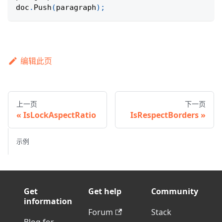
doc
.
Push
(
paragraph
)
;
编辑此页
上一页
下一页
IsLockAspectRatio
IsRespectBorders
示例
Get
Get help
Community
information
Forum
Stack