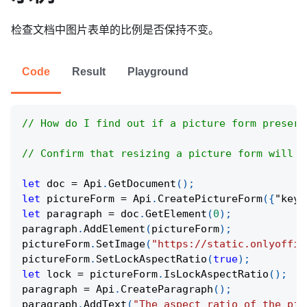
检查文档中图片表单的比例是否保持不变。
Code
Result
Playground
// How do I find out if a picture form preserv
// Confirm that resizing a picture form will n
let
 doc 
=
Api
.
GetDocument
(
)
;
let
 pictureForm 
=
Api
.
CreatePictureForm
(
{
"key"
let
 paragraph 
=
 doc
.
GetElement
(
0
)
;
paragraph
.
AddElement
(
pictureForm
)
;
pictureForm
.
SetImage
(
"https://static.onlyoffic
pictureForm
.
SetLockAspectRatio
(
true
)
;
let
 lock 
=
 pictureForm
.
IsLockAspectRatio
(
)
;
paragraph 
=
Api
.
CreateParagraph
(
)
;
paragraph
.
AddText
(
"The aspect ratio of the pic