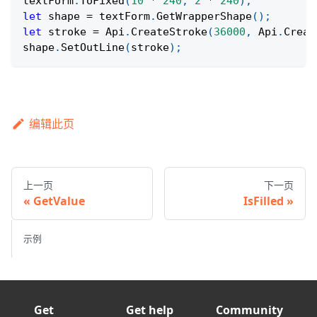
textForm
.
ToFixed
(
10
*
240
,
2
*
240
)
;
let
 shape 
=
 textForm
.
GetWrapperShape
(
)
;
let
 stroke 
=
Api
.
CreateStroke
(
36000
,
Api
.
Creat
shape
.
SetOutLine
(
stroke
)
;
编辑此页
上一页
下一页
GetValue
IsFilled
示例
Get
Get help
Community