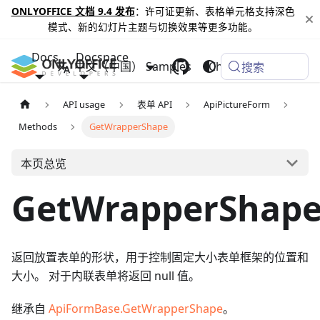
ONLYOFFICE 文档 9.4 发布
：许可证更新、表格单元格支持深色
模式、新的幻灯片主题与切换效果等更多功能。
Docs
Docspace
中文（中国）
Samples
Changelog
搜索
API usage
表单 API
ApiPictureForm
Methods
GetWrapperShape
本页总览
GetWrapperShap
返回放置表单的形状，用于控制固定大小表单框架的位置和
大小。 对于内联表单将返回 null 值。
继承自
ApiFormBase.GetWrapperShape
。