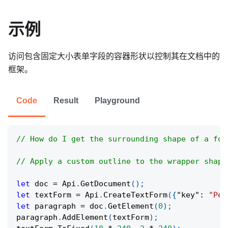
示例
访问包含固定大小表单字段的容器形状以控制其在文档中的
框架。
Code
Result
Playground
// How do I get the surrounding shape of a for
// Apply a custom outline to the wrapper shape
let
 doc 
=
Api
.
GetDocument
(
)
;
let
 textForm 
=
Api
.
CreateTextForm
(
{
"key"
:
"Per
let
 paragraph 
=
 doc
.
GetElement
(
0
)
;
paragraph
.
AddElement
(
textForm
)
;