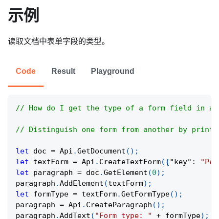
示例
读取文档中表单字段的类型。
Code
Result
Playground
// How do I get the type of a form field in a 
// Distinguish one form from another by printi
let
 doc 
=
Api
.
GetDocument
(
)
;
let
 textForm 
=
Api
.
CreateTextForm
(
{
"key"
:
"Per
let
 paragraph 
=
 doc
.
GetElement
(
0
)
;
paragraph
.
AddElement
(
textForm
)
;
let
 formType 
=
 textForm
.
GetFormType
(
)
;
paragraph 
=
Api
.
CreateParagraph
(
)
;
paragraph
.
AddText
(
"Form type: "
+
 formType
)
;