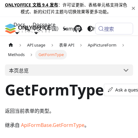
ONLYOFFICE 文档 9.4 发布
：许可证更新、表格单元格支持深色
模式、新的幻灯片主题与切换效果等更多功能。
Docs
Docspace
中文（中国）
Samples
Changelog
搜索
API usage
表单 API
ApiPictureForm
Methods
GetFormType
本页总览
GetFormType
Ask a ques
返回当前表单的类型。
继承自
ApiFormBase.GetFormType
。