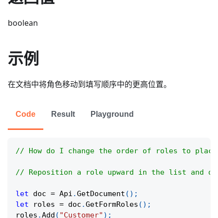
boolean
示例
在文档中将角色移动到填写顺序中的更高位置。
Code
Result
Playground
// How do I change the order of roles to place
// Reposition a role upward in the list and di
let
 doc 
=
Api
.
GetDocument
(
)
;
let
 roles 
=
 doc
.
GetFormRoles
(
)
;
roles
.
Add
(
"Customer"
)
;