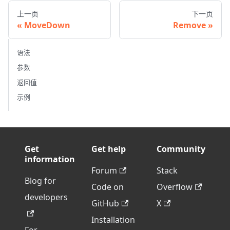
上一页
下一页
MoveDown
Remove
语法
参数
返回值
示例
Get
Get help
Community
information
Forum
Stack
Blog for
Code on
Overflow
developers
GitHub
X
Installation