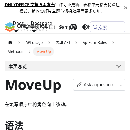
ONLYOFFICE 文档 9.4 发布
：许可证更新、表格单元格支持深色
模式、新的幻灯片主题与切换效果等更多功能。
Docs
Docspace
中文（中国）
Samples
Changelog
搜索
API usage
表单 API
ApiFormRoles
Methods
MoveUp
本页总览
MoveUp
Ask a question
在填写顺序中将角色向上移动。
语法