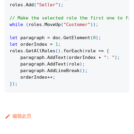
roles
.
Add
(
"Seller"
)
;
// Make the selected role the first one to fil
while
(
roles
.
MoveUp
(
"Customer"
)
)
;
let
 paragraph 
=
 doc
.
GetElement
(
0
)
;
let
 orderIndex 
=
1
;
roles
.
GetAllRoles
(
)
.
forEach
(
role
=>
{
    paragraph
.
AddText
(
orderIndex 
+
": "
)
;
    paragraph
.
AddText
(
role
)
;
    paragraph
.
AddLineBreak
(
)
;
    orderIndex
++
;
}
)
;
编辑此页