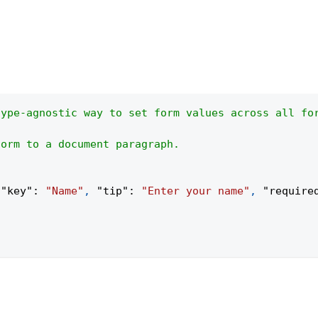
type-agnostic way to set form values across all fo
form to a document paragraph.
{
"key"
:
"Name"
,
"tip"
:
"Enter your name"
,
"require