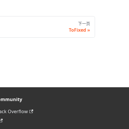
下一页
ToFixed
ommunity
ack Overflow