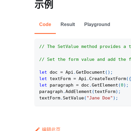
示例
Code
Result
Playground
// The SetValue method provides a 
// Set the form value and add the 
let
 doc 
=
Api
.
GetDocument
(
)
;
let
 textForm 
=
Api
.
CreateTextForm
(
let
 paragraph 
=
 doc
.
GetElement
(
0
)
;
paragraph
.
AddElement
(
textForm
)
;
textForm
.
SetValue
(
"Jane Doe"
)
;
编辑此页