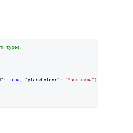
rm types.
d"
:
true
,
"placeholder"
:
"Your name"
}
)
;