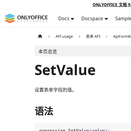
ONLYOFFICE 文档 9
Docs
Docspace
Sampl
API usage
表单 API
ApiFormB
本页总览
SetValue
设置表单字段的值。
语法
expression
.
SetValue
(
value
)
;