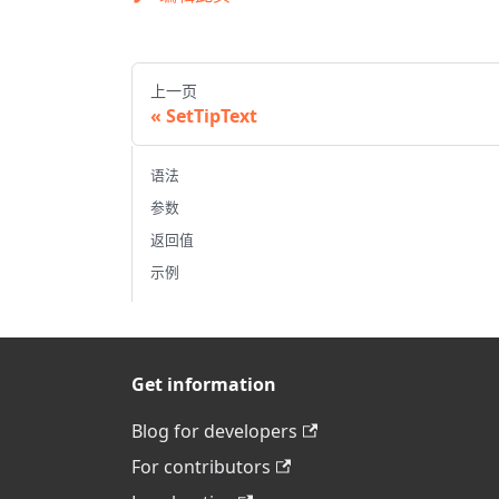
上一页
SetTipText
语法
参数
返回值
示例
Get information
Blog for developers
For contributors