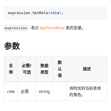
expression
.
SetRole
(
role
)
;
- 表示
ApiFormBase
类的变量。
expression
参数
默
名
必需/
数据
认
描述
称
可选
类型
值
将附加到当前表单
role
必需
string
的角色。