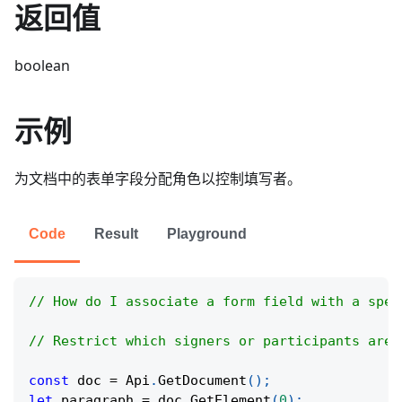
返回值
boolean
示例
为文档中的表单字段分配角色以控制填写者。
Code
Result
Playground
// How do I associate a form field with a spec
// Restrict which signers or participants are 
const
 doc 
=
Api
.
GetDocument
(
)
;
let
 paragraph 
=
 doc
.
GetElement
(
0
)
;