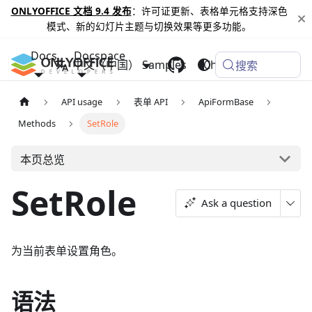
ONLYOFFICE 文档 9.4 发布
：许可证更新、表格单元格支持深色
模式、新的幻灯片主题与切换效果等更多功能。
Docs
Docspace
中文（中国）
Samples
Changelog
搜索
API usage
表单 API
ApiFormBase
Methods
SetRole
本页总览
SetRole
Ask a question
为当前表单设置角色。
语法