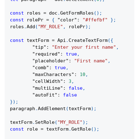
const
 roles 
=
 doc
.
GetFormRoles
(
)
;
const
 rolePr 
=
{
"color"
:
"#ffefbf"
}
;
roles
.
Add
(
"MY_ROLE"
,
 rolePr
)
;
const
 textForm 
=
Api
.
CreateTextForm
(
{
"tip"
:
"Enter your first name"
,
"required"
:
true
,
"placeholder"
:
"First name"
,
"comb"
:
true
,
"maxCharacters"
:
10
,
"cellWidth"
:
3
,
"multiLine"
:
false
,
"autoFit"
:
false
}
)
;
paragraph
.
AddElement
(
textForm
)
;
textForm
.
SetRole
(
"MY_ROLE"
)
;
const
 role 
=
 textForm
.
GetRole
(
)
;