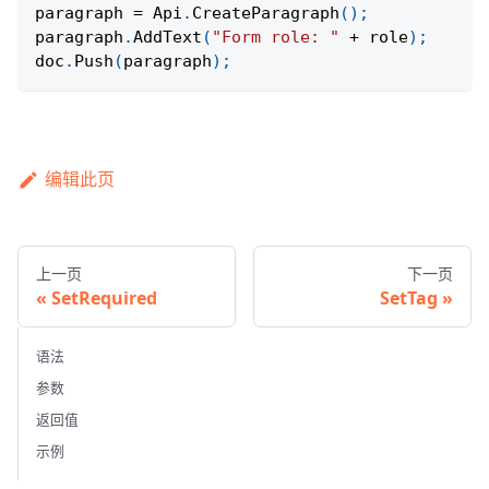
paragraph 
=
Api
.
CreateParagraph
(
)
;
paragraph
.
AddText
(
"Form role: "
+
 role
)
;
doc
.
Push
(
paragraph
)
;
编辑此页
上一页
下一页
SetRequired
SetTag
语法
参数
返回值
示例