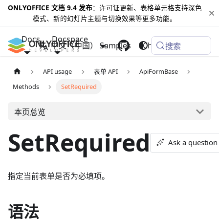
ONLYOFFICE 文档 9.4 发布
：许可证更新、表格单元格支持深色
模式、新的幻灯片主题与切换效果等更多功能。
Docs
Docspace
中文（中国）
Samples
Changelog
搜索
API usage
表单 API
ApiFormBase
Methods
SetRequired
本页总览
SetRequired
Ask a question
指定当前表单是否为必填项。
语法