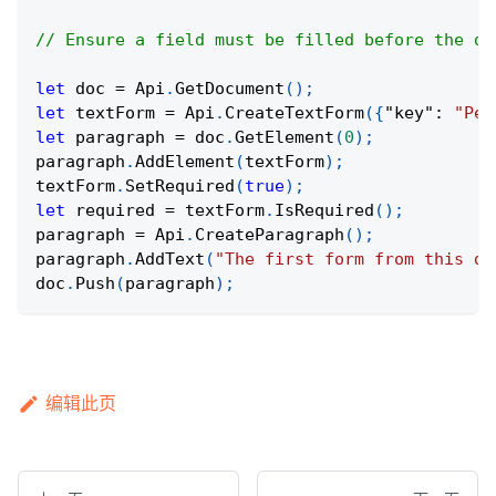
// Ensure a field must be filled before the do
let
 doc 
=
Api
.
GetDocument
(
)
;
let
 textForm 
=
Api
.
CreateTextForm
(
{
"key"
:
"Per
let
 paragraph 
=
 doc
.
GetElement
(
0
)
;
paragraph
.
AddElement
(
textForm
)
;
textForm
.
SetRequired
(
true
)
;
let
 required 
=
 textForm
.
IsRequired
(
)
;
paragraph 
=
Api
.
CreateParagraph
(
)
;
paragraph
.
AddText
(
"The first form from this do
doc
.
Push
(
paragraph
)
;
编辑此页