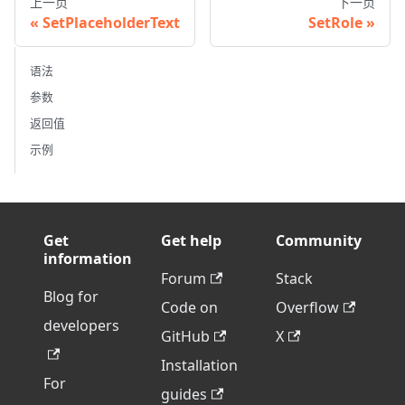
上一页
下一页
SetPlaceholderText
SetRole
语法
参数
返回值
示例
Get
Get help
Community
information
Forum
Stack
Blog for
Code on
Overflow
developers
GitHub
X
Installation
For
guides