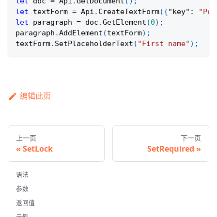
let
 doc 
=
Api
.
GetDocument
(
)
;
let
 textForm 
=
Api
.
CreateTextForm
(
{
"key"
:
"Per
let
 paragraph 
=
 doc
.
GetElement
(
0
)
;
paragraph
.
AddElement
(
textForm
)
;
textForm
.
SetPlaceholderText
(
"First name"
)
;
编辑此页
上一页
下一页
SetLock
SetRequired
语法
参数
返回值
示例