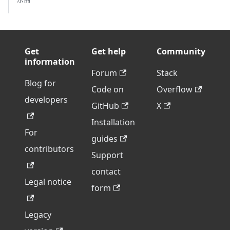
Get
Get help
Community
information
Forum
Stack
Blog for
Code on
Overflow
developers
GitHub
X
Installation
For
guides
contributors
Support
contact
Legal notice
form
Legacy