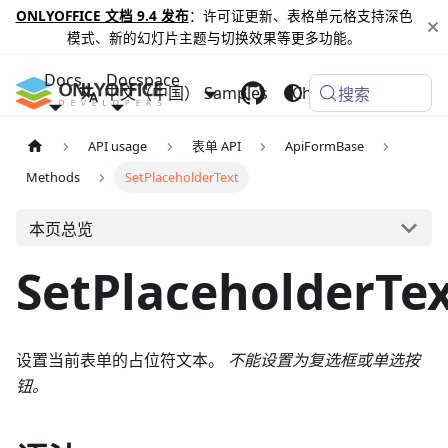
ONLYOFFICE 文档 9.4 发布
：许可证更新、表格单元格支持深色
模式、新的幻灯片主题与切换效果等更多功能。
Docs
Docspace
中文（中国）
Samples
Changelog
搜索
API usage
表单 API
ApiFormBase
Methods
SetPlaceholderText
本页总览
SetPlaceholderTe
设置当前表单的占位符文本。
不能设置为复选框或单选按
钮。