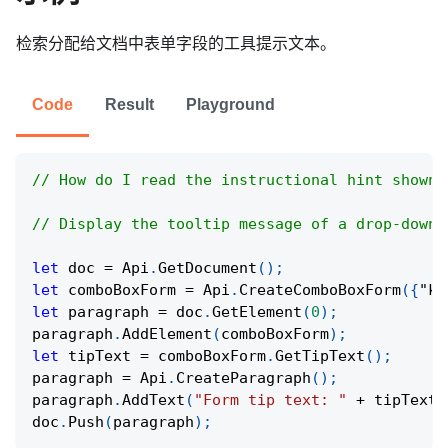
检索分配给文档中表单字段的工具提示文本。
Code
Result
Playground
// How do I read the instructional hint shown 
// Display the tooltip message of a drop-down 
let
 doc 
=
Api
.
GetDocument
(
)
;
let
 comboBoxForm 
=
Api
.
CreateComboBoxForm
(
{
"ke
let
 paragraph 
=
 doc
.
GetElement
(
0
)
;
paragraph
.
AddElement
(
comboBoxForm
)
;
let
 tipText 
=
 comboBoxForm
.
GetTipText
(
)
;
paragraph 
=
Api
.
CreateParagraph
(
)
;
paragraph
.
AddText
(
"Form tip text: "
+
 tipText
)
doc
.
Push
(
paragraph
)
;