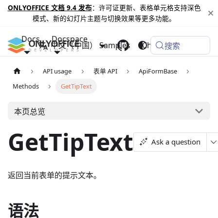
ONLYOFFICE 文档 9.4 发布
：许可证更新、表格单元格支持深色
模式、新的幻灯片主题与切换效果等更多功能。
Docs
Docspace
中文（中国）
Samples
Changelog
搜索
API usage
表单 API
ApiFormBase
Methods
GetTipText
本页总览
GetTipText
Ask a question
返回当前表单的提示文本。
语法