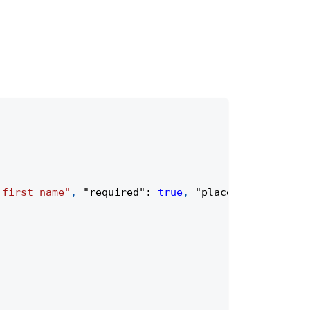
 first name"
,
"required"
:
true
,
"placeholder"
:
"Fi