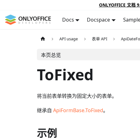
ONLYOFFICE 文档 9
Docs
Docspace
Sampl
API usage
表单 API
ApiDateF
本页总览
ToFixed
将当前表单转换为固定大小的表单。
继承自
ApiFormBase.ToFixed
。
示例