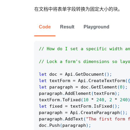
在文档中将表单字段转换为固定大小的块。
Code
Result
Playground
// How do I set a specific width a
// Lock a form's dimensions so lay
let
 doc 
=
Api
.
GetDocument
(
)
;
let
 textForm 
=
Api
.
CreateTextForm
(
let
 paragraph 
=
 doc
.
GetElement
(
0
)
;
paragraph
.
AddElement
(
textForm
)
;
textForm
.
ToFixed
(
10
*
240
,
2
*
240
let
 fixed 
=
 textForm
.
IsFixed
(
)
;
paragraph 
=
Api
.
CreateParagraph
(
)
;
paragraph
.
AddText
(
"The first form 
doc
.
Push
(
paragraph
)
;