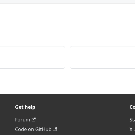
Get help
C
Forum
St
Code on GitHub
X