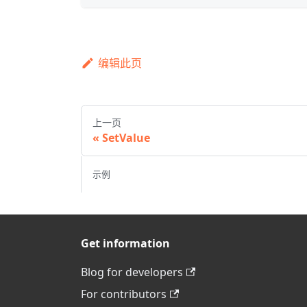
编辑此页
上一页
SetValue
示例
Get information
Blog for developers
For contributors