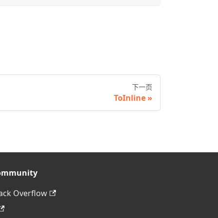
下一页
ToInline
ommunity
ack Overflow