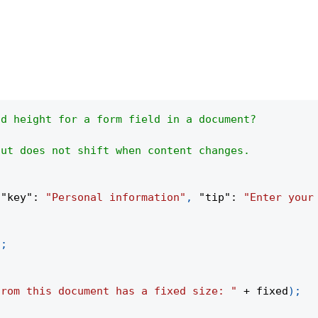
nd height for a form field in a document?
out does not shift when content changes.
{
"key"
:
"Personal information"
,
"tip"
:
"Enter your
)
;
from this document has a fixed size: "
+
 fixed
)
;