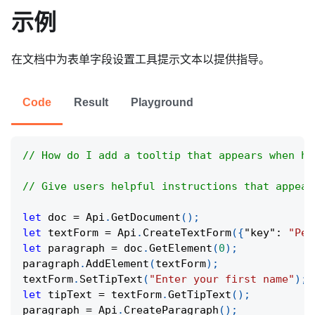
示例
在文档中为表单字段设置工具提示文本以提供指导。
Code
Result
Playground
// How do I add a tooltip that appears when ho
// Give users helpful instructions that appear
let
 doc 
=
Api
.
GetDocument
(
)
;
let
 textForm 
=
Api
.
CreateTextForm
(
{
"key"
:
"Per
let
 paragraph 
=
 doc
.
GetElement
(
0
)
;
paragraph
.
AddElement
(
textForm
)
;
textForm
.
SetTipText
(
"Enter your first name"
)
;
let
 tipText 
=
 textForm
.
GetTipText
(
)
;
paragraph 
=
Api
.
CreateParagraph
(
)
;