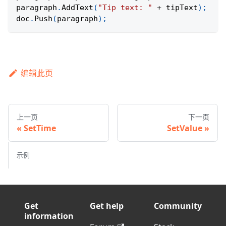
paragraph
.
AddText
(
"Tip text: "
+
 tipText
)
;
doc
.
Push
(
paragraph
)
;
编辑此页
上一页
下一页
SetTime
SetValue
示例
Get
Get help
Community
information