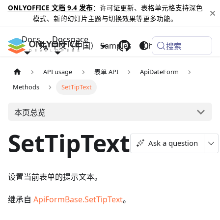
ONLYOFFICE 文档 9.4 发布
：许可证更新、表格单元格支持深色
模式、新的幻灯片主题与切换效果等更多功能。
Docs
Docspace
中文（中国）
Samples
Changelog
搜索
API usage
表单 API
ApiDateForm
Methods
SetTipText
本页总览
SetTipText
Ask a question
设置当前表单的提示文本。
继承自
ApiFormBase.SetTipText
。