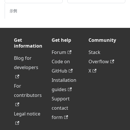
示例
Get
Get help
Community
information
Forum
Stack
Blog for
Code on
Overflow
developers
GitHub
X
Installation
For
guides
contributors
Support
contact
Legal notice
form