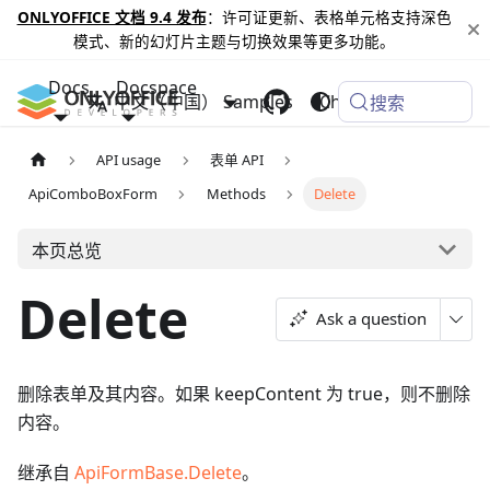
ONLYOFFICE 文档 9.4 发布
：许可证更新、表格单元格支持深色
模式、新的幻灯片主题与切换效果等更多功能。
Docs
Docspace
中文（中国）
Samples
Changelog
搜索
API usage
表单 API
ApiComboBoxForm
Methods
Delete
本页总览
Delete
Ask a question
删除表单及其内容。如果 keepContent 为 true，则不删除
内容。
继承自
ApiFormBase.Delete
。