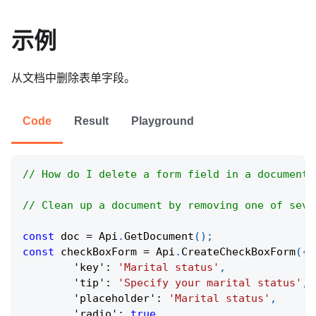
示例
从文档中删除表单字段。
Code
Result
Playground
// How do I delete a form field in a document?
// Clean up a document by removing one of seve
const
 doc 
=
Api
.
GetDocument
(
)
;
const
 checkBoxForm 
=
Api
.
CreateCheckBoxForm
(
{
'key'
:
'Marital status'
,
'tip'
:
'Specify your marital status'
,
'placeholder'
:
'Marital status'
,
'radio'
:
true