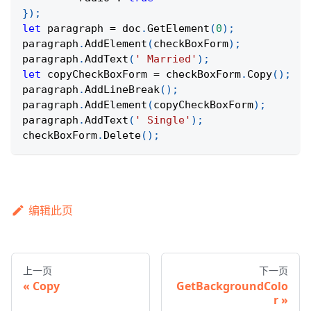
}
)
;
let
 paragraph 
=
 doc
.
GetElement
(
0
)
;
paragraph
.
AddElement
(
checkBoxForm
)
;
paragraph
.
AddText
(
' Married'
)
;
let
 copyCheckBoxForm 
=
 checkBoxForm
.
Copy
(
)
;
paragraph
.
AddLineBreak
(
)
;
paragraph
.
AddElement
(
copyCheckBoxForm
)
;
paragraph
.
AddText
(
' Single'
)
;
checkBoxForm
.
Delete
(
)
;
编辑此页
上一页
下一页
Copy
GetBackgroundColo
r