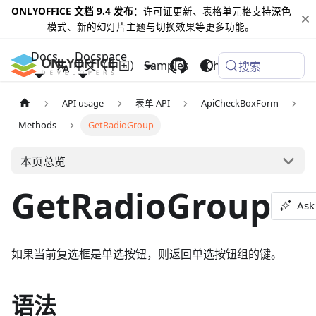
ONLYOFFICE 文档 9.4 发布
：许可证更新、表格单元格支持深色
模式、新的幻灯片主题与切换效果等更多功能。
Docs
Docspace
中文（中国）
Samples
Changelog
搜索
API usage
表单 API
ApiCheckBoxForm
Methods
GetRadioGroup
本页总览
GetRadioGroup
Ask
如果当前复选框是单选按钮，则返回单选按钮组的键。
语法