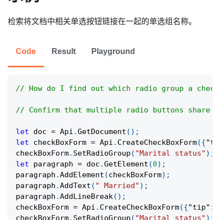
检索将文档中相关单选按钮链接在一起的单选组名称。
Code
Result
Playground
// How do I find out which radio group a check
// Confirm that multiple radio buttons share t
let
 doc 
=
Api
.
GetDocument
(
)
;
let
 checkBoxForm 
=
Api
.
CreateCheckBoxForm
(
{
"ti
checkBoxForm
.
SetRadioGroup
(
"Marital status"
)
;
let
 paragraph 
=
 doc
.
GetElement
(
0
)
;
paragraph
.
AddElement
(
checkBoxForm
)
;
paragraph
.
AddText
(
" Married"
)
;
paragraph
.
AddLineBreak
(
)
;
checkBoxForm 
=
Api
.
CreateCheckBoxForm
(
{
"tip"
:
checkBoxForm
.
SetRadioGroup
(
"Marital status"
)
;