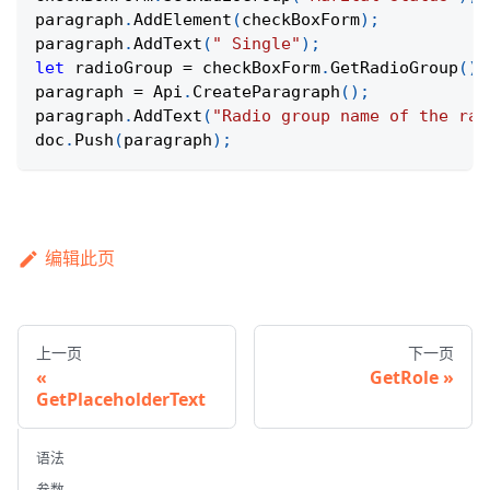
paragraph
.
AddElement
(
checkBoxForm
)
;
paragraph
.
AddText
(
" Single"
)
;
let
 radioGroup 
=
 checkBoxForm
.
GetRadioGroup
(
)
;
paragraph 
=
Api
.
CreateParagraph
(
)
;
paragraph
.
AddText
(
"Radio group name of the rad
doc
.
Push
(
paragraph
)
;
编辑此页
上一页
下一页
GetRole
GetPlaceholderText
语法
参数