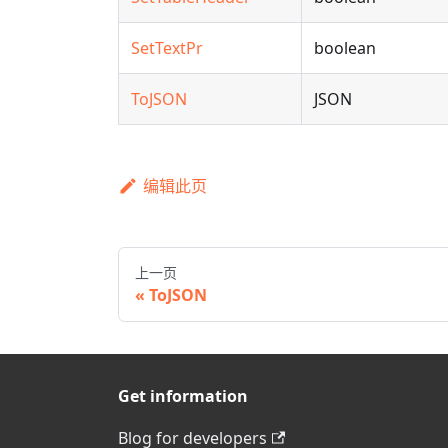
SetTextPr
boolean
ToJSON
JSON
编辑此页
上一页
ToJSON
Get information
Blog for developers