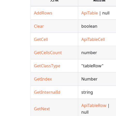
AddRows
ApiTable
| null
Clear
boolean
GetCell
ApiTableCell
GetCellsCount
number
GetClassType
"tableRow"
GetIndex
Number
GetInternalId
string
ApiTableRow
|
GetNext
null