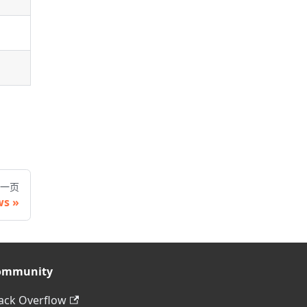
一页
ws
ommunity
ack Overflow