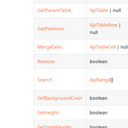
GetParentTable
ApiTable
| null
ApiTableRow
|
GetPrevious
null
MergeCells
ApiTableCell
| nul
Remove
boolean
Search
ApiRange
[]
SetBackgroundColor
boolean
SetHeight
boolean
SetTableHeader
boolean