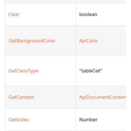
Clear
boolean
GetBackgroundColor
ApiColor
GetClassType
"tableCell"
GetContent
ApiDocumentContent
GetIndex
Number