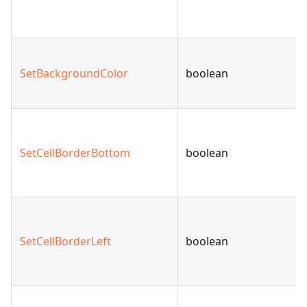
SetBackgroundColor
boolean
SetCellBorderBottom
boolean
SetCellBorderLeft
boolean