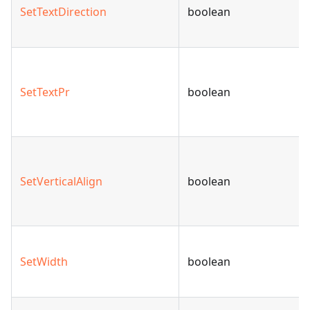
SetTextDirection
boolean
SetTextPr
boolean
SetVerticalAlign
boolean
SetWidth
boolean