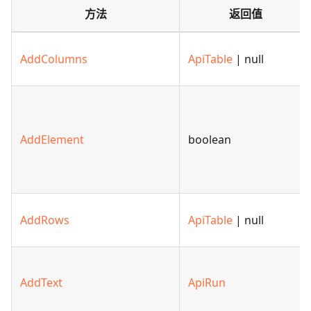
方法
返回值
AddColumns
ApiTable
| null
AddElement
boolean
AddRows
ApiTable
| null
AddText
ApiRun