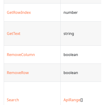
GetRowIndex
number
GetText
string
RemoveColumn
boolean
RemoveRow
boolean
Search
ApiRange
[]