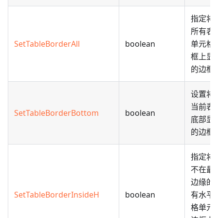
指定将
所有表
SetTableBorderAll
boolean
单元格
框上显
的边框
设置将
当前表
SetTableBorderBottom
boolean
底部显
的边框
指定将
不在最
边缘的
SetTableBorderInsideH
boolean
有水平
格单元