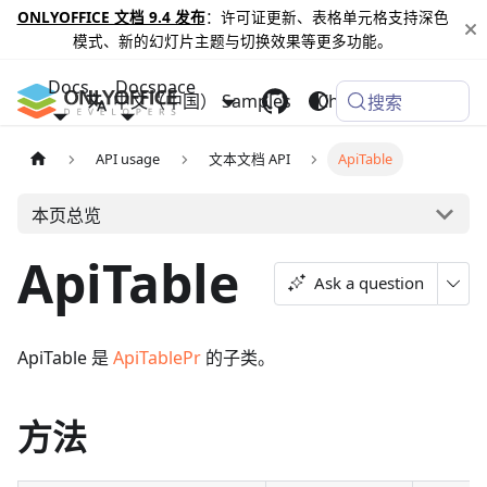
ONLYOFFICE 文档 9.4 发布
：许可证更新、表格单元格支持深色
模式、新的幻灯片主题与切换效果等更多功能。
Docs
Docspace
中文（中国）
Samples
Changelog
搜索
API usage
文本文档 API
ApiTable
本页总览
ApiTable
Ask a question
ApiTable 是
ApiTablePr
的子类。
方法