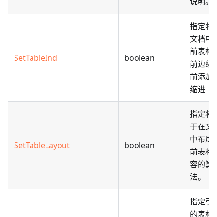
说明。
指定将
文档中
前表格
SetTableInd
boolean
前边缘
前添加
缩进
指定将
于在文
中布局
SetTableLayout
boolean
前表格
容的算
法。
指定引
的表格