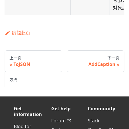
为 JSO
对象。
编辑此页
上一页
下一页
ToJSON
AddCaption
方法
Get
Get help
Community
information
Forum
Stack
Blog for