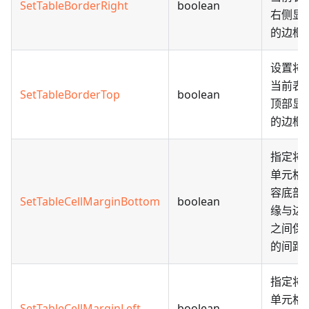
SetTableBorderRight
boolean
右侧显
的边框
设置将
当前表
SetTableBorderTop
boolean
顶部显
的边框
指定将
单元格
容底部
SetTableCellMarginBottom
boolean
缘与边
之间保
的间距
指定将
单元格
SetTableCellMarginLeft
boolean