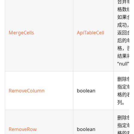
合并单
格数组
如果合
成功，
MergeCells
ApiTableCell
返回合
后的单
格，否
结果将
“null”。
删除包
指定单
RemoveColumn
boolean
格的表
列。
删除包
指定单
RemoveRow
boolean
格的表