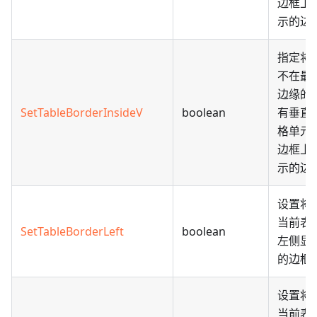
边框上
示的边
指定将
不在最
边缘的
SetTableBorderInsideV
boolean
有垂直
格单元
边框上
示的边
设置将
当前表
SetTableBorderLeft
boolean
左侧显
的边框
设置将
当前表