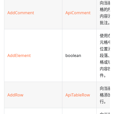
向当前
格的所
AddComment
ApiComment
内容添
批注。
使用在
元格中
位置添
AddElement
boolean
段落、
格或块
内容控
件。
向当前
AddRow
ApiTableRow
格添加
行。