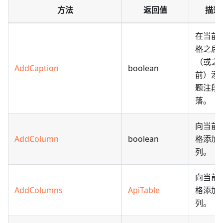
方法
返回值
描述
在当前
格之后
（或之
AddCaption
boolean
前）添
题注段
落。
向当前
AddColumn
boolean
格添加
列。
向当前
AddColumns
ApiTable
格添加
列。