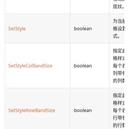
底纹。
为当前
SetStyle
boolean
格设置
式。
指定此
格样式
SetStyleColBandSize
boolean
每个表
列带包
的列数
指定此
格样式
SetStyleRowBandSize
boolean
每个表
行带包
的行数