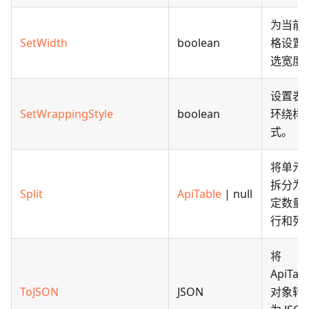
为当前
SetWidth
boolean
格设置
选宽度
设置表
SetWrappingStyle
boolean
环绕样
式。
将单元
拆分为
Split
ApiTable
| null
定数量
行和列
将
ApiTabl
ToJSON
JSON
对象转