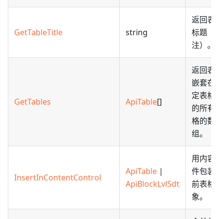
返回表
GetTableTitle
string
标题（
注）。
返回表
嵌套在
定表格
GetTables
ApiTable
[]
的所有
格的数
组。
用内容
ApiTable
|
件包装
InsertInContentControl
ApiBlockLvlSdt
前表格
象。