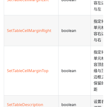
容左边
与左
指定将
单元格
SetTableCellMarginRight
boolean
容右边
与右
指定将
单元格
容顶部
SetTableCellMarginTop
boolean
缘与顶
边框之
保留的
距
设置表
SetTableDescription
boolean