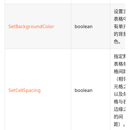
设置当
表格中
SetBackgroundColor
boolean
有单元
的背景
色。
指定默
表格单
格间距
（相邻
元格之
SetCellSpacing
boolean
以及单
格与表
边缘之
的间
距）。