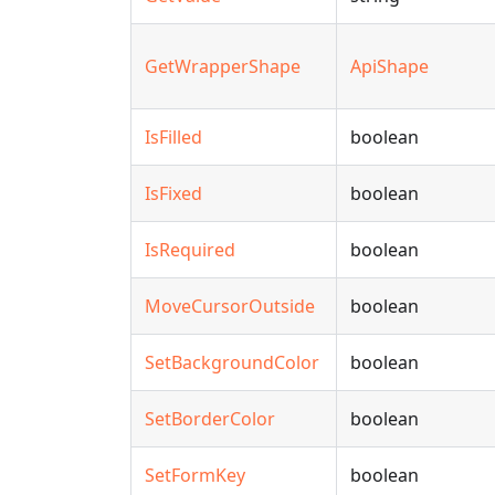
GetWrapperShape
ApiShape
IsFilled
boolean
IsFixed
boolean
IsRequired
boolean
MoveCursorOutside
boolean
SetBackgroundColor
boolean
SetBorderColor
boolean
SetFormKey
boolean