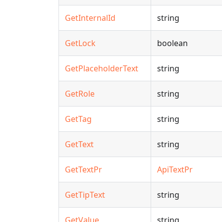
GetInternalId
string
GetLock
boolean
GetPlaceholderText
string
GetRole
string
GetTag
string
GetText
string
GetTextPr
ApiTextPr
GetTipText
string
GetValue
string