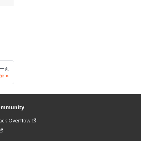
一页
ar
ommunity
ack Overflow