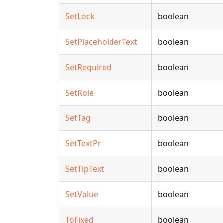
SetLock
boolean
SetPlaceholderText
boolean
SetRequired
boolean
SetRole
boolean
SetTag
boolean
SetTextPr
boolean
SetTipText
boolean
SetValue
boolean
ToFixed
boolean