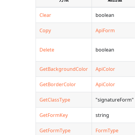
Clear
boolean
Copy
ApiForm
Delete
boolean
GetBackgroundColor
ApiColor
GetBorderColor
ApiColor
GetClassType
"signatureForm"
GetFormKey
string
GetFormType
FormType