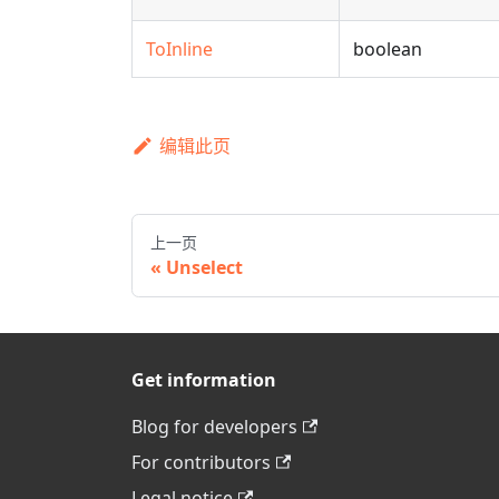
ToInline
boolean
编辑此页
上一页
Unselect
Get information
Blog for developers
For contributors
Legal notice