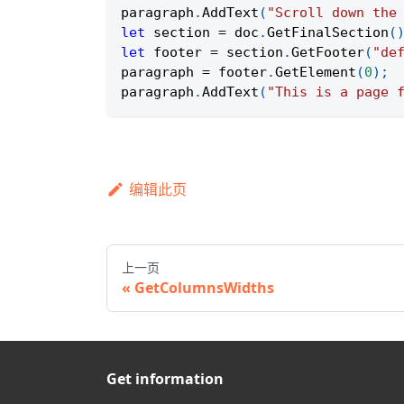
paragraph
.
AddText
(
"Scroll down the
let
 section 
=
 doc
.
GetFinalSection
(
let
 footer 
=
 section
.
GetFooter
(
"de
paragraph 
=
 footer
.
GetElement
(
0
)
;
paragraph
.
AddText
(
"This is a page 
编辑此页
上一页
GetColumnsWidths
Get information