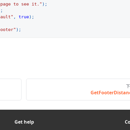
 page to see it."
)
;
)
;
fault"
,
true
)
;
footer"
)
;
下
GetFooterDistan
Get help
C