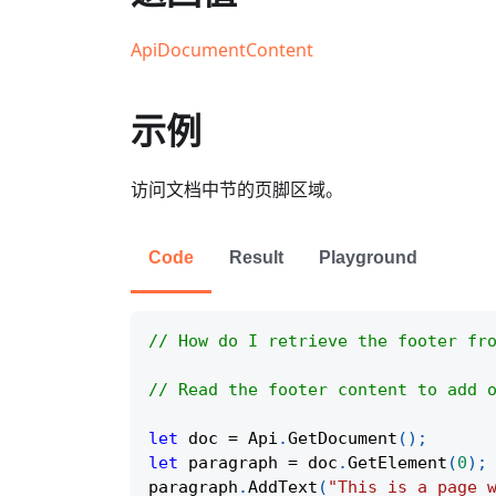
ApiDocumentContent
示例
访问文档中节的页脚区域。
Code
Result
Playground
// How do I retrieve the footer fr
// Read the footer content to add 
let
 doc 
=
Api
.
GetDocument
(
)
;
let
 paragraph 
=
 doc
.
GetElement
(
0
)
;
paragraph
.
AddText
(
"This is a page 