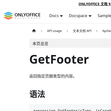
ONLYOFFICE 文档 9
Docs
Docspace
Sampl
API usage
文本文档 API
ApiSe
本页总览
GetFooter
返回指定页脚类型的内容。
语法
expression
.
GetFooter
(
sType
,
 isCrea