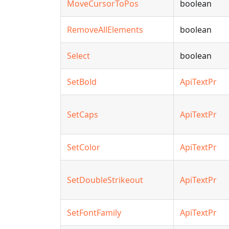
MoveCursorToPos
boolean
RemoveAllElements
boolean
Select
boolean
SetBold
ApiTextPr
SetCaps
ApiTextPr
SetColor
ApiTextPr
SetDoubleStrikeout
ApiTextPr
SetFontFamily
ApiTextPr