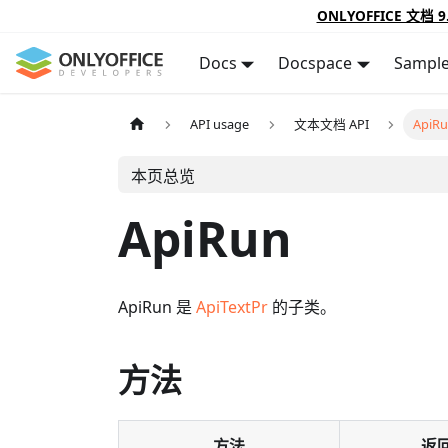
ONLYOFFICE 文档 9
Docs
Docspace
Sampl
API usage
文本文档 API
ApiR
本页总览
ApiRun
ApiRun 是
ApiTextPr
的子类。
方法
方法
返