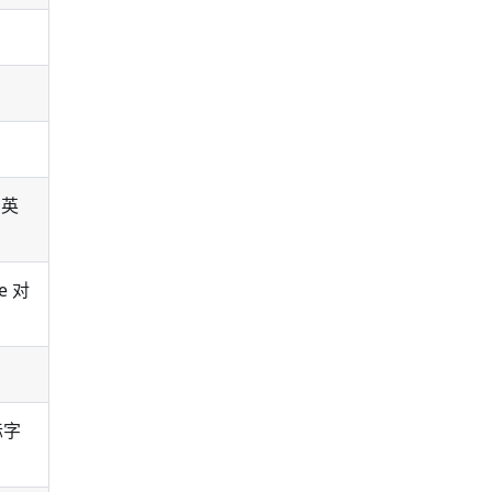
 英
 对
际字