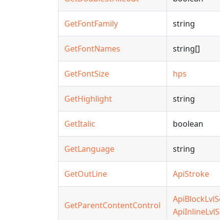
GetFontFamily
string
GetFontNames
string[]
GetFontSize
hps
GetHighlight
string
GetItalic
boolean
GetLanguage
string
GetOutLine
ApiStroke
ApiBlockLvlS
GetParentContentControl
ApiInlineLvl