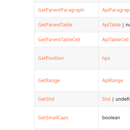
GetParentParagraph
ApiParagra
GetParentTable
ApiTable
| nu
GetParentTableCell
ApiTableCell
GetPosition
hps
GetRange
ApiRange
GetShd
Shd
| undef
GetSmallCaps
boolean