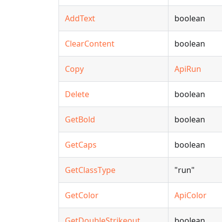
AddText
boolean
ClearContent
boolean
Copy
ApiRun
Delete
boolean
GetBold
boolean
GetCaps
boolean
GetClassType
"run"
GetColor
ApiColor
GetDoubleStrikeout
boolean