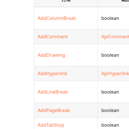
AddColumnBreak
boolean
AddComment
ApiCommen
AddDrawing
boolean
AddHyperlink
ApiHyperlin
AddLineBreak
boolean
AddPageBreak
boolean
AddTabStop
boolean