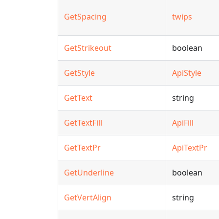
GetSpacing
twips
GetStrikeout
boolean
GetStyle
ApiStyle
GetText
string
GetTextFill
ApiFill
GetTextPr
ApiTextPr
GetUnderline
boolean
GetVertAlign
string