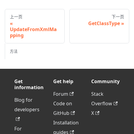
上一页
下一页
GetClassType
UpdateFromXmlMa
pping
方法
Get
Get help
Community
information
Forum
Stack
Blog for
Code on
Overflow
developers
GitHub
X
Installation
For
guides