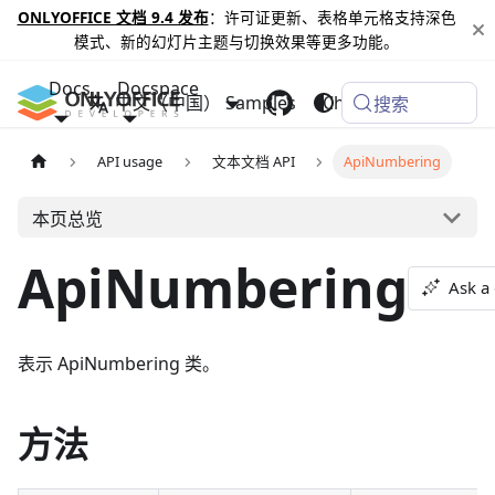
ONLYOFFICE 文档 9.4 发布
：许可证更新、表格单元格支持深色
模式、新的幻灯片主题与切换效果等更多功能。
Docs
Docspace
中文（中国）
Samples
Changelog
搜索
API usage
文本文档 API
ApiNumbering
本页总览
ApiNumbering
Ask a
表示 ApiNumbering 类。
方法