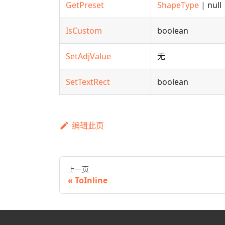
GetPreset
ShapeType
| null
IsCustom
boolean
SetAdjValue
无
SetTextRect
boolean
编辑此页
上一页
ToInline