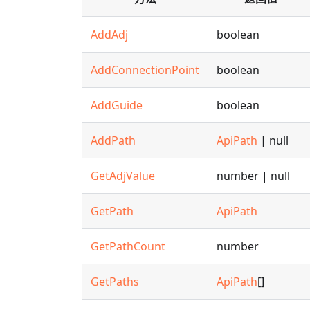
AddAdj
boolean
AddConnectionPoint
boolean
AddGuide
boolean
AddPath
ApiPath
| null
GetAdjValue
number | null
GetPath
ApiPath
GetPathCount
number
GetPaths
ApiPath
[]