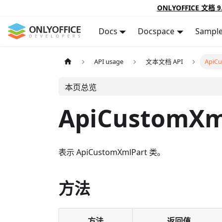
ONLYOFFICE 文档 9
Docs
Docspace
Sampl
API usage
文本文档 API
ApiC
本页总览
ApiCustomXm
表示 ApiCustomXmlPart 类。
方法
方法
返回值