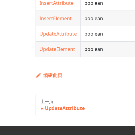
InsertAttribute
boolean
InsertElement
boolean
UpdateAttribute
boolean
UpdateElement
boolean
编辑此页
上一页
UpdateAttribute