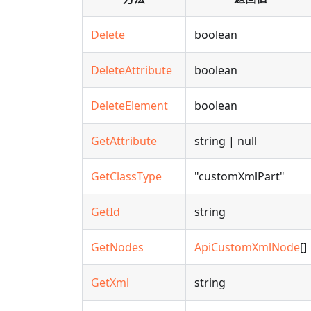
Delete
boolean
DeleteAttribute
boolean
DeleteElement
boolean
GetAttribute
string | null
GetClassType
"customXmlPart"
GetId
string
GetNodes
ApiCustomXmlNode
[]
GetXml
string