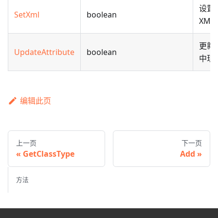
设置当
SetXml
boolean
XML
更新自
UpdateAttribute
boolean
中现
编辑此页
上一页
下一页
GetClassType
Add
方法