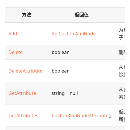
方法
返回值
为当前
Add
ApiCustomXmlNode
子节
Delete
boolean
删除当
从自定
DeleteAttribute
boolean
除属
从自定
GetAttribute
string | null
索属
返回当
GetAttributes
CustomXmlNodeAttribute
[]
属性