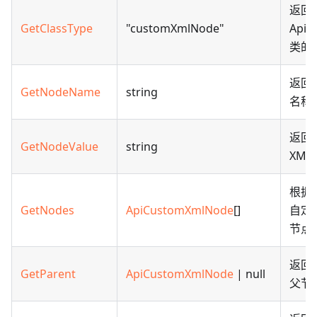
返回
GetClassType
"customXmlNode"
ApiC
类的
返回当
GetNodeName
string
名称
返回
GetNodeValue
string
XM
根据给
GetNodes
ApiCustomXmlNode
[]
自定义
节点
返回当
GetParent
ApiCustomXmlNode
| null
父节