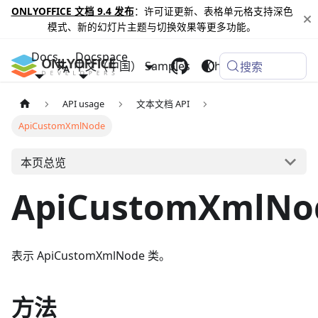
ONLYOFFICE 文档 9.4 发布
：许可证更新、表格单元格支持深色
模式、新的幻灯片主题与切换效果等更多功能。
Docs
Docspace
中文（中国）
Samples
Changelog
搜索
API usage
文本文档 API
ApiCustomXmlNode
本页总览
ApiCustomXmlNo
表示 ApiCustomXmlNode 类。
方法