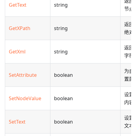
返回
GetText
string
节点
返回当
GetXPath
string
绝对 
返回
GetXml
string
字符
为自定
SetAttribute
boolean
置属
设置
SetNodeValue
boolean
内容
设置当
SetText
boolean
文本