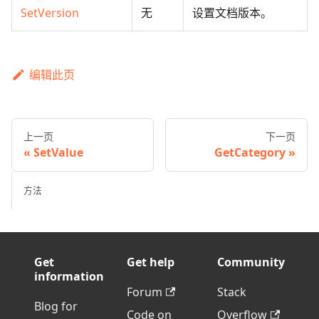
SetVersion
无
设置文档版本。
编辑此页
上一页
下一页
SetValue
GetCategory
方法
Get
Get help
Community
information
Forum
Stack
Blog for
Code on
Overflow