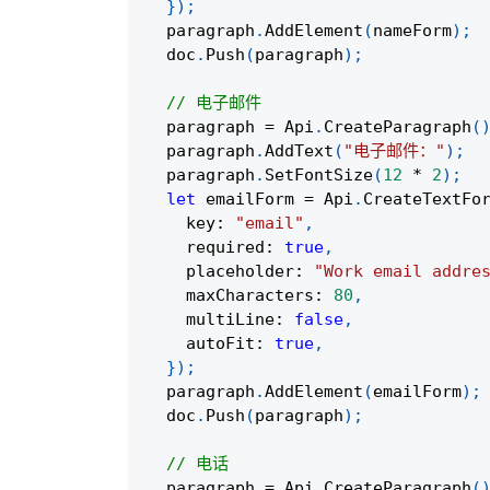
}
)
;
  paragraph
.
AddElement
(
nameForm
)
;
  doc
.
Push
(
paragraph
)
;
// 电子邮件
  paragraph 
=
 Api
.
CreateParagraph
(
  paragraph
.
AddText
(
"电子邮件："
)
;
  paragraph
.
SetFontSize
(
12
*
2
)
;
let
 emailForm 
=
 Api
.
CreateTextFo
    key
:
"email"
,
    required
:
true
,
    placeholder
:
"Work email addre
    maxCharacters
:
80
,
    multiLine
:
false
,
    autoFit
:
true
,
}
)
;
  paragraph
.
AddElement
(
emailForm
)
;
  doc
.
Push
(
paragraph
)
;
// 电话
  paragraph 
=
 Api
.
CreateParagraph
(