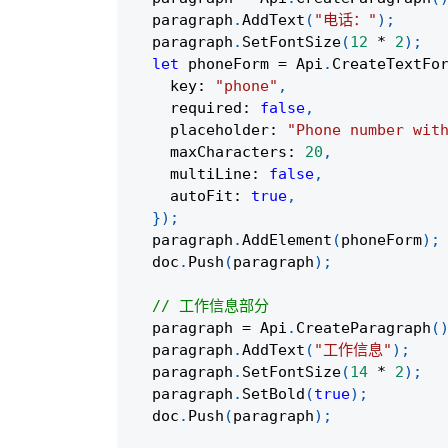
  paragraph
.
AddText
(
"电话："
)
;
  paragraph
.
SetFontSize
(
12
*
2
)
;
let
 phoneForm 
=
 Api
.
CreateTextFo
    key
:
"phone"
,
    required
:
false
,
    placeholder
:
"Phone number wit
    maxCharacters
:
20
,
    multiLine
:
false
,
    autoFit
:
true
,
}
)
;
  paragraph
.
AddElement
(
phoneForm
)
;
  doc
.
Push
(
paragraph
)
;
// 工作信息部分
  paragraph 
=
 Api
.
CreateParagraph
(
  paragraph
.
AddText
(
"工作信息"
)
;
  paragraph
.
SetFontSize
(
14
*
2
)
;
  paragraph
.
SetBold
(
true
)
;
  doc
.
Push
(
paragraph
)
;