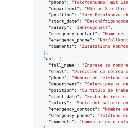
"phone"
:
"Telefonnummer mit Lä
"department"
:
"Wählen Sie Ihre
"position"
:
"Ihre Berufsbezeic
"start_date"
:
"Beschäftigungsb
"salary"
:
"Jahresgehalt"
,
"emergency_contact"
:
"Name des
"emergency_phone"
:
"Notfallkon
"comments"
:
"Zusätzliche Komme
}
,
"es"
:
{
"full_name"
:
"Ingrese su nombr
"email"
:
"Dirección de correo 
"phone"
:
"Número de teléfono c
"department"
:
"Seleccione su d
"position"
:
"Su título de trab
"start_date"
:
"Fecha de inicio
"salary"
:
"Monto del salario a
"emergency_contact"
:
"Nombre d
"emergency_phone"
:
"Teléfono d
"comments"
:
"Comentarios o not