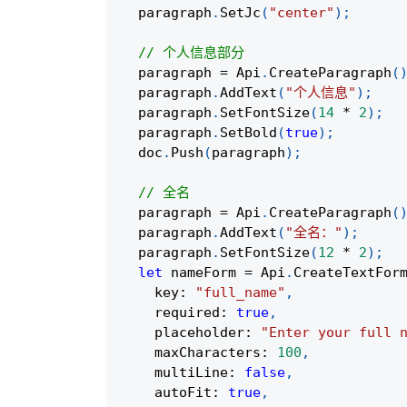
  paragraph
.
SetJc
(
"center"
)
;
// 个人信息部分
  paragraph 
=
 Api
.
CreateParagraph
(
  paragraph
.
AddText
(
"个人信息"
)
;
  paragraph
.
SetFontSize
(
14
*
2
)
;
  paragraph
.
SetBold
(
true
)
;
  doc
.
Push
(
paragraph
)
;
// 全名
  paragraph 
=
 Api
.
CreateParagraph
(
  paragraph
.
AddText
(
"全名："
)
;
  paragraph
.
SetFontSize
(
12
*
2
)
;
let
 nameForm 
=
 Api
.
CreateTextFor
    key
:
"full_name"
,
    required
:
true
,
    placeholder
:
"Enter your full 
    maxCharacters
:
100
,
    multiLine
:
false
,
    autoFit
:
true
,