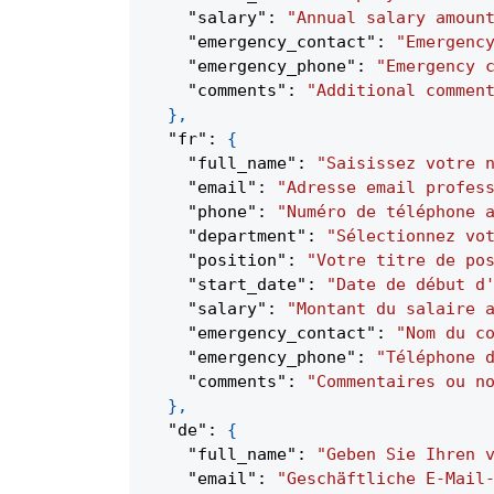
"salary"
:
"Annual salary amoun
"emergency_contact"
:
"Emergenc
"emergency_phone"
:
"Emergency 
"comments"
:
"Additional commen
}
,
"fr"
:
{
"full_name"
:
"Saisissez votre 
"email"
:
"Adresse email profes
"phone"
:
"Numéro de téléphone 
"department"
:
"Sélectionnez vo
"position"
:
"Votre titre de po
"start_date"
:
"Date de début d
"salary"
:
"Montant du salaire 
"emergency_contact"
:
"Nom du c
"emergency_phone"
:
"Téléphone 
"comments"
:
"Commentaires ou n
}
,
"de"
:
{
"full_name"
:
"Geben Sie Ihren 
"email"
:
"Geschäftliche E-Mail