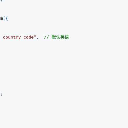
rm
(
{
h country code"
,
// 默认英语
)
;