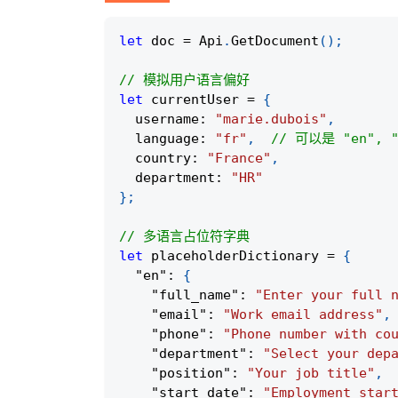
let
 doc 
=
 Api
.
GetDocument
(
)
;
// 模拟用户语言偏好
let
 currentUser 
=
{
  username
:
"marie.dubois"
,
  language
:
"fr"
,
// 可以是 "en", "f
  country
:
"France"
,
  department
:
"HR"
}
;
// 多语言占位符字典
let
 placeholderDictionary 
=
{
"en"
:
{
"full_name"
:
"Enter your full 
"email"
:
"Work email address"
,
"phone"
:
"Phone number with co
"department"
:
"Select your dep
"position"
:
"Your job title"
,
"start_date"
:
"Employment star