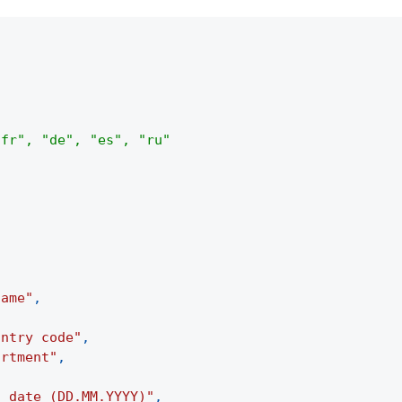
r", "de", "es", "ru"
name"
,
untry code"
,
artment"
,
t date (DD.MM.YYYY)"
,