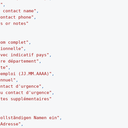
t"
,
y contact name"
,
contact phone"
,
ts or notes"
nom complet"
,
sionnelle"
,
avec indicatif pays"
,
tre département"
,
ste"
,
'emploi (JJ.MM.AAAA)"
,
annuel"
,
ontact d'urgence"
,
du contact d'urgence"
,
otes supplémentaires"
vollständigen Namen ein"
,
-Adresse"
,