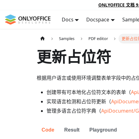
ONLYOFFICE 文档 9
Docs
Docspace
Sampl
Samples
PDF editor
更新占位
更新占位符
根据用户语言或使用环境调整表单字段中的占
创建带有可本地化占位符文本的表单（
Api
实现语言检测和占位符更新（
ApiDocume
管理多语言占位符字典（
ApiDocument/G
Code
Result
Playground