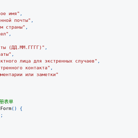
ное имя"
,
онной почты"
,
ом страны"
,
дел"
,
оты (ДД.ММ.ГГГГ)"
,
латы"
,
актного лица для экстренных случаев"
,
стренного контакта"
,
мментарии или заметки"
注册表单
nForm
(
)
{
)
;