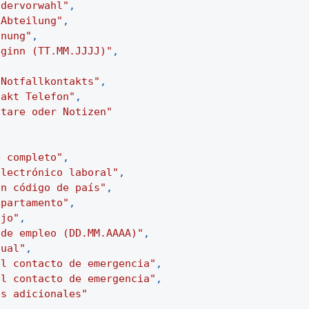
ndervorwahl"
,
 Abteilung"
,
hnung"
,
eginn (TT.MM.JJJJ)"
,
 Notfallkontakts"
,
takt Telefon"
,
ntare oder Notizen"
e completo"
,
electrónico laboral"
,
on código de país"
,
epartamento"
,
ajo"
,
 de empleo (DD.MM.AAAA)"
,
nual"
,
el contacto de emergencia"
,
el contacto de emergencia"
,
as adicionales"