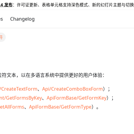
.4 发布
：许可证更新、表格单元格支持深色模式、新的幻灯片主题与切换
es
Changelog
符
位符文本，以在多语言系统中提供更好的用户体验：
/CreateTextForm
、
Api/CreateComboBoxForm
）；
nt/GetFormsByKey
、
ApiFormBase/GetFormKey
）；
etAllForms
、
ApiFormBase/GetFormType
）。