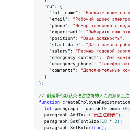
}
,
"ru"
:
{
"full_name"
:
"Введите ваше пол
"email"
:
"Рабочий адрес электр
"phone"
:
"Номер телефона с код
"department"
:
"Выберите ваш от
"position"
:
"Ваша должность"
,
"start_date"
:
"Дата начала раб
"salary"
:
"Размер годовой зарп
"emergency_contact"
:
"Имя конт
"emergency_phone"
:
"Телефон эк
"comments"
:
"Дополнительные ко
}
}
;
// 创建带有默认英语占位符的人力资源员工
function
createEmployeeRegistratio
let
 paragraph 
=
 doc
.
GetElement
(
0
  paragraph
.
AddText
(
"员工注册表"
)
;
  paragraph
.
SetFontSize
(
18
*
2
)
;
  paragraph
.
SetBold
(
true
)
;