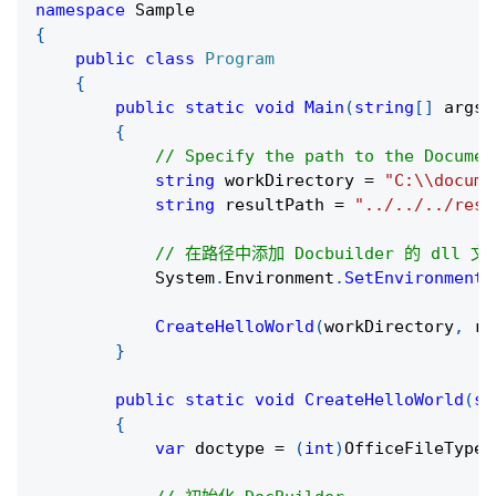
namespace
Sample
{
public
class
Program
{
public
static
void
Main
(
string
[
]
 args
)
{
// Specify the path to the Documen
string
 workDirectory 
=
"C:\\docume
string
 resultPath 
=
"../../../resu
// 在路径中添加 Docbuilder 的 dll 文
            System
.
Environment
.
SetEnvironmentV
CreateHelloWorld
(
workDirectory
,
 re
}
public
static
void
CreateHelloWorld
(
st
{
var
 doctype 
=
(
int
)
OfficeFileTypes