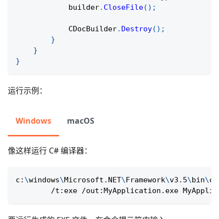
            builder
.
CloseFile
(
)
;
            CDocBuilder
.
Destroy
(
)
;
}
}
}
运行示例：
Windows
macOS
像这样运行 C# 编译器：
c:
\
windows
\
Microsoft.NET
\
Framework
\
v3.5
\
bin
\
cs
        /t:exe /out:MyApplication.exe MyApplic