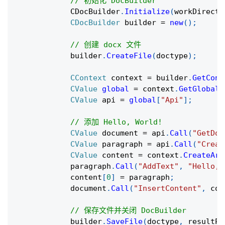
// 初始化 DocBuilder
            CDocBuilder
.
Initialize
(
workDirecto
CDocBuilder
 builder 
=
new
(
)
;
// 创建 docx 文件
            builder
.
CreateFile
(
doctype
)
;
CContext
 context 
=
 builder
.
GetCont
CValue
global
=
 context
.
GetGlobal
(
CValue
 api 
=
global
[
"Api"
]
;
// 添加 Hello, World!
CValue
 document 
=
 api
.
Call
(
"GetDoc
CValue
 paragraph 
=
 api
.
Call
(
"Creat
CValue
 content 
=
 context
.
CreateArr
            paragraph
.
Call
(
"AddText"
,
"Hello, 
            content
[
0
]
=
 paragraph
;
            document
.
Call
(
"InsertContent"
,
 con
// 保存文件并关闭 DocBuilder
            builder
.
SaveFile
(
doctype
,
 resultPa