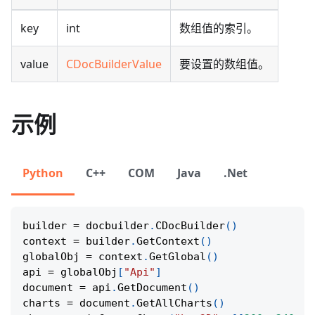
key
int
数组值的索引。
value
CDocBuilderValue
要设置的数组值。
示例
Python
C++
COM
Java
.Net
builder 
=
 docbuilder
.
CDocBuilder
(
)
context 
=
 builder
.
GetContext
(
)
globalObj 
=
 context
.
GetGlobal
(
)
api 
=
 globalObj
[
"Api"
]
document 
=
 api
.
GetDocument
(
)
charts 
=
 document
.
GetAllCharts
(
)