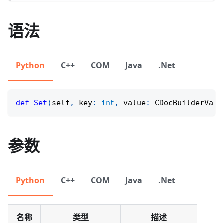
语法
Python
C++
COM
Java
.Net
def
Set
(
self
,
 key
:
int
,
 value
:
 CDocBuilderValu
参数
Python
C++
COM
Java
.Net
名称
类型
描述