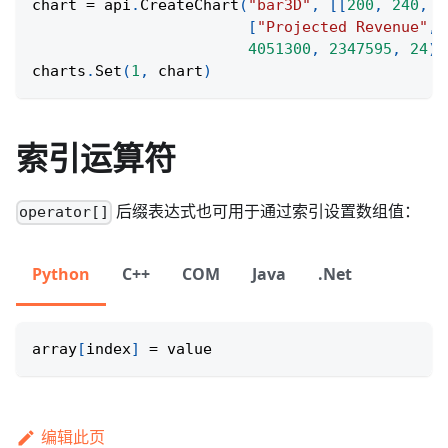
chart 
=
 api
.
CreateChart
(
"bar3D"
,
[
[
200
,
240
,
2
[
"Projected Revenue"
,
4051300
,
2347595
,
24
)
charts
.
Set
(
1
,
 chart
)
索引运算符
后缀表达式也可用于通过索引设置数组值：
operator[]
Python
C++
COM
Java
.Net
array
[
index
]
=
 value
编辑此页