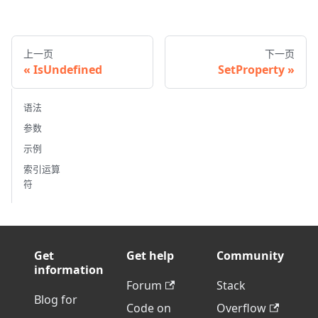
上一页
下一页
IsUndefined
SetProperty
语法
参数
示例
索引运算
符
Get
Get help
Community
information
Forum
Stack
Blog for
Code on
Overflow