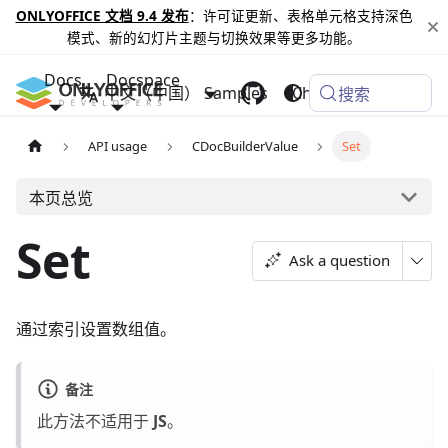
ONLYOFFICE 文档 9.4 发布
：许可证更新、表格单元格支持深色
模式、新的幻灯片主题与切换效果等更多功能。
Docs
Docspace
中文（中国）
Samples
Changelog
搜索
API usage
CDocBuilderValue
Set
本页总览
Set
Ask a question
通过索引设置数组值。
备注
此方法不适用于
JS
。