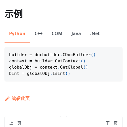
示例
Python
C++
COM
Java
.Net
builder 
=
 docbuilder
.
CDocBuilder
(
)
context 
=
 builder
.
GetContext
(
)
globalObj 
=
 context
.
GetGlobal
(
)
bInt 
=
 globalObj
.
IsInt
(
)
编辑此页
上一页
下一页