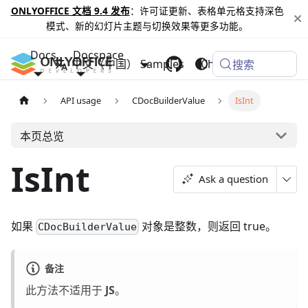
ONLYOFFICE 文档 9.4 发布
：许可证更新、表格单元格支持深色
模式、新的幻灯片主题与切换效果等更多功能。
Docs
Docspace
中文（中国）
Samples
Changelog
搜索
API usage
CDocBuilderValue
IsInt
本页总览
IsInt
Ask a question
如果
对象是整数，则返回 true。
CDocBuilderValue
备注
此方法不适用于
JS
。