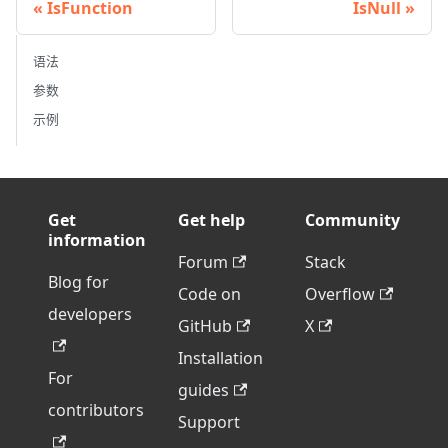
IsFunction
IsNull
语法
参数
示例
Get
Get help
Community
information
Forum
Stack
Blog for
Code on
Overflow
developers
GitHub
X
Installation
For
guides
contributors
Support