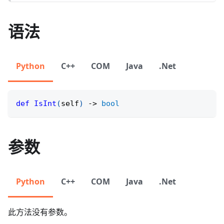
语法
Python
C++
COM
Java
.Net
def
IsInt
(
self
)
-
>
bool
参数
Python
C++
COM
Java
.Net
此方法没有参数。