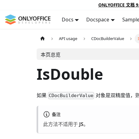
ONLYOFFICE 文档 9
Docs
Docspace
Sampl
API usage
CDocBuilderValue
本页总览
IsDouble
如果
对象是双精度值，则返
CDocBuilderValue
备注
此方法不适用于
JS
。