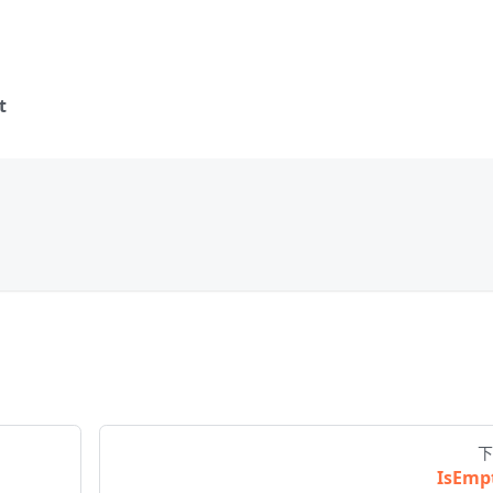
t
下
IsEmp