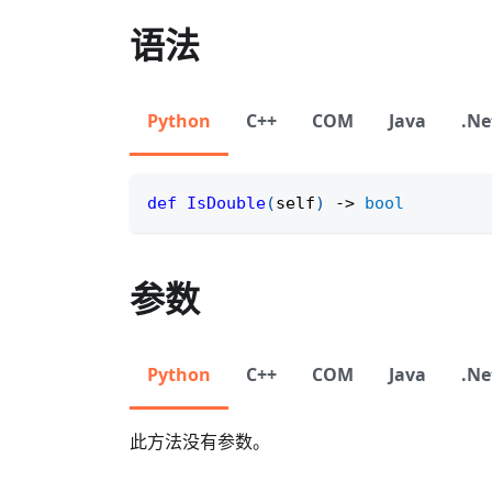
语法
Python
C++
COM
Java
.Ne
def
IsDouble
(
self
)
-
>
bool
参数
Python
C++
COM
Java
.Ne
此方法没有参数。