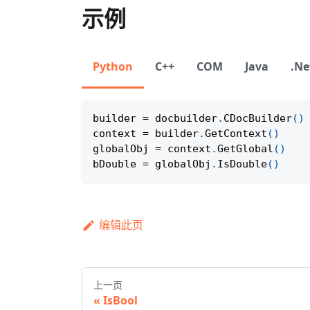
示例
Python
C++
COM
Java
.Ne
builder 
=
 docbuilder
.
CDocBuilder
(
)
context 
=
 builder
.
GetContext
(
)
globalObj 
=
 context
.
GetGlobal
(
)
bDouble 
=
 globalObj
.
IsDouble
(
)
编辑此页
上一页
IsBool