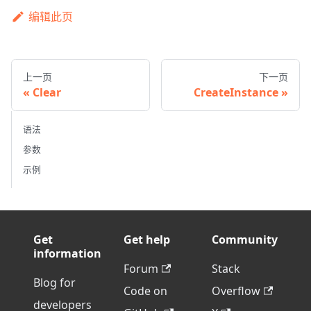
编辑此页
上一页
下一页
Clear
CreateInstance
语法
参数
示例
Get
Get help
Community
information
Forum
Stack
Blog for
Code on
Overflow
developers