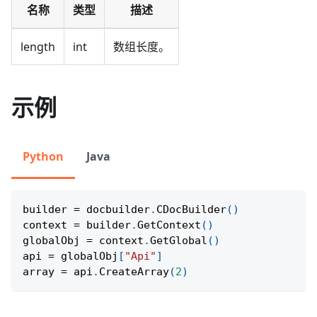
名称
类型
描述
length
int
数组长度。
示例
Python
Java
builder 
=
 docbuilder
.
CDocBuilder
(
)
context 
=
 builder
.
GetContext
(
)
globalObj 
=
 context
.
GetGlobal
(
)
api 
=
 globalObj
[
"Api"
]
array 
=
 api
.
CreateArray
(
2
)