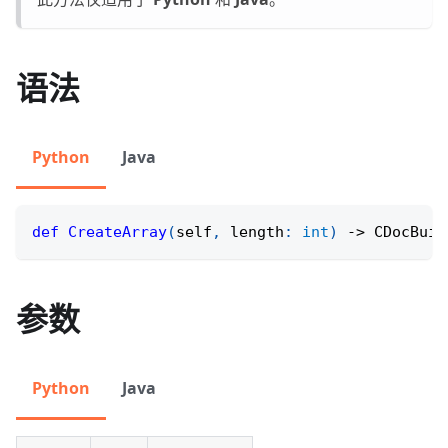
语法
Python
Java
def
CreateArray
(
self
,
 length
:
int
)
-
>
 CDocBuil
参数
Python
Java