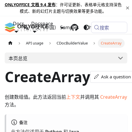
ONLYOFFICE 文档 9.4 发布
：许可证更新、表格单元格支持深色
模式、新的幻灯片主题与切换效果等更多功能。
Docs
Docspace
中文（中国）
Samples
Changelog
搜索
API usage
CDocBuilderValue
CreateArray
本页总览
CreateArray
Ask a question
创建数组值。此方法返回当前
上下文
并调用其
CreateArray
方法。
备注
此方法仅适用于
Python
和
Java
。