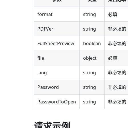
format
string
必填
PDFVer
string
非必填的
FullSheetPreview
boolean
非必填的
file
object
必填
lang
string
非必填的
Password
string
非必填的
PasswordToOpen
string
非必填的
请求示例