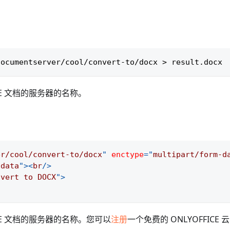
documentserver/cool/convert-to/docx 
>
 result.docx
ICE 文档的服务器的名称。
er/cool/convert-to/docx
"
enctype
=
"
multipart/form-d
"
data
"
>
<
br
/>
nvert to DOCX
"
>
ICE 文档的服务器的名称。您可以
注册
一个免费的 ONLYOFFICE