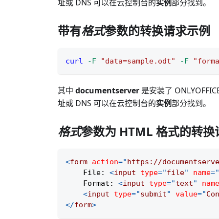
址或 DNS 可以在云控制台的
实例
部分找到。
带有
格式
参数的转换请求示例
curl
-F
"data=sample.odt"
-F
"form
其中
documentserver
是安装了 ONLYOFF
址或 DNS 可以在云控制台的
实例
部分找到。
格式
参数为 HTML 格式的转
<
form
action
=
"
https://documentserv
    File: 
<
input
type
=
"
file
"
name
=
    Format: 
<
input
type
=
"
text
"
nam
<
input
type
=
"
submit
"
value
=
"
Co
</
form
>