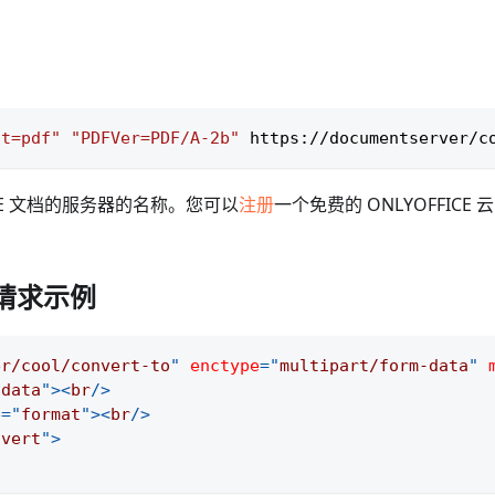
at=pdf"
"PDFVer=PDF/A-2b"
 https://documentserver/c
ICE 文档的服务器的名称。您可以
注册
一个免费的 ONLYOFFICE
换请求示例
er/cool/convert-to
"
enctype
=
"
multipart/form-data
"
"
data
"
>
<
br
/>
e
=
"
format
"
>
<
br
/>
nvert
"
>