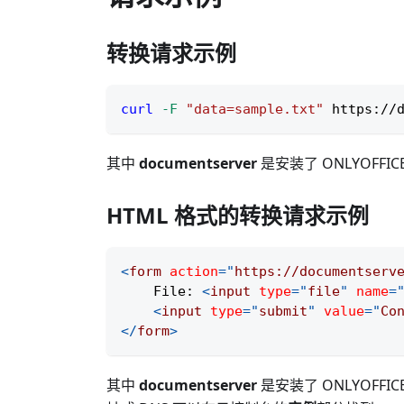
转换请求示例
curl
-F
"data=sample.txt"
 https://
其中
documentserver
是安装了 ONLYOFF
HTML 格式的转换请求示例
<
form
action
=
"
https://documentserv
    File: 
<
input
type
=
"
file
"
name
=
<
input
type
=
"
submit
"
value
=
"
Co
</
form
>
其中
documentserver
是安装了 ONLYOFF