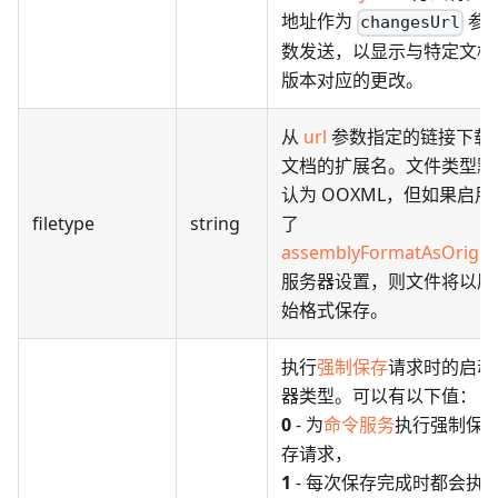
地址作为
参
changesUrl
数发送，以显示与特定文档
版本对应的更改。
从
url
参数指定的链接下载
文档的扩展名。文件类型默
认为 OOXML，但如果启用
filetype
string
了
assemblyFormatAsOrigin
服务器设置，则文件将以原
始格式保存。
执行
强制保存
请求时的启动
器类型。可以有以下值：
0
- 为
命令服务
执行强制保
存请求，
1
- 每次保存完成时都会执