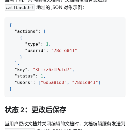
地址的 JSON 对象示例：
callbackUrl
{
"actions"
:
[
{
"type"
:
1
,
"userid"
:
"78e1e841"
}
]
,
"key"
:
"Khirz6zTPdfd7"
,
"status"
:
1
,
"users"
:
[
"6d5a81d0"
,
"78e1e841"
]
}
状态 2：更改后保存
当用户更改文档并关闭编辑的文档时，文档编辑服务发送到