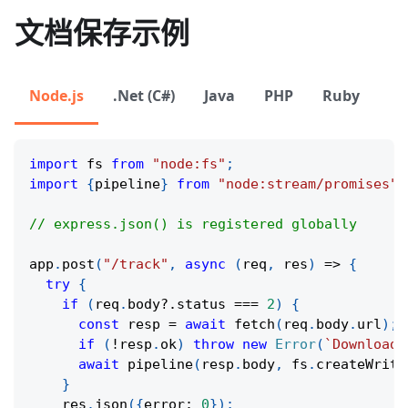
文档保存示例
Node.js
.Net (C#)
Java
PHP
Ruby
import
 fs 
from
"node:fs"
;
import
{
pipeline
}
from
"node:stream/promises"
;
// express.json() is registered globally
app
.
post
(
"/track"
,
async
(
req
,
 res
)
=>
{
try
{
if
(
req
.
body
?.
status 
===
2
)
{
const
 resp 
=
await
fetch
(
req
.
body
.
url
)
;
if
(
!
resp
.
ok
)
throw
new
Error
(
`
Download 
await
pipeline
(
resp
.
body
,
 fs
.
createWrite
}
    res
.
json
(
{
error
:
0
}
)
;