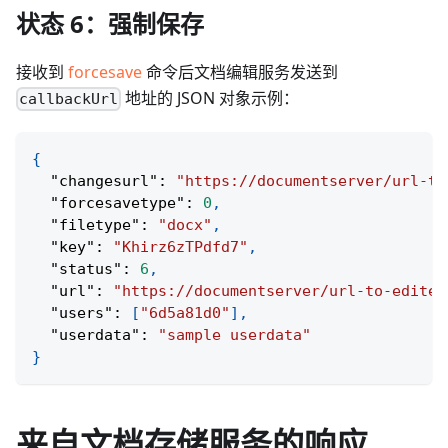
状态 6：强制保存
接收到
forcesave
命令后文档编辑服务发送到
地址的 JSON 对象示例：
callbackUrl
{
"changesurl"
:
"https://documentserver/url-to
"forcesavetype"
:
0
,
"filetype"
:
"docx"
,
"key"
:
"Khirz6zTPdfd7"
,
"status"
:
6
,
"url"
:
"https://documentserver/url-to-edited
"users"
:
[
"6d5a81d0"
]
,
"userdata"
:
"sample userdata"
}
来自文档存储服务的响应