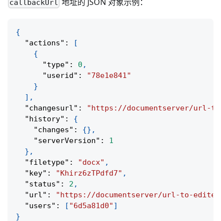
地址的 JSON 对象示例：
callbackUrl
{
"actions"
:
[
{
"type"
:
0
,
"userid"
:
"78e1e841"
}
]
,
"changesurl"
:
"https://documentserver/url-to
"history"
:
{
"changes"
:
{
}
,
"serverVersion"
:
1
}
,
"filetype"
:
"docx"
,
"key"
:
"Khirz6zTPdfd7"
,
"status"
:
2
,
"url"
:
"https://documentserver/url-to-edited
"users"
:
[
"6d5a81d0"
]
}