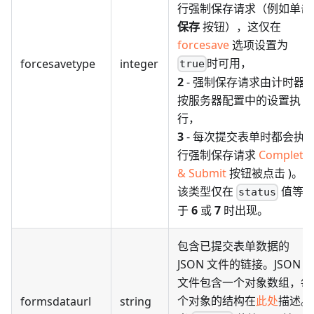
行强制保存请求（例如单击
保存
按钮），这仅在
forcesave
选项设置为
时可用，
forcesavetype
integer
true
2
- 强制保存请求由计时器
按服务器配置中的设置执
行，
3
- 每次提交表单时都会执
行强制保存请求
Complete
& Submit
按钮被点击 )。
该类型仅在
值等
status
于
6
或
7
时出现。
包含已提交表单数据的
JSON 文件的链接。JSON
文件包含一个对象数组，每
个对象的结构在
此处
描述。
formsdataurl
string