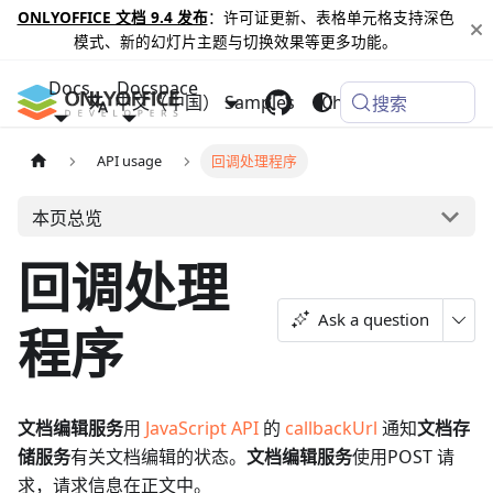
ONLYOFFICE 文档 9.4 发布
：许可证更新、表格单元格支持深色
模式、新的幻灯片主题与切换效果等更多功能。
Docs
Docspace
中文（中国）
Samples
Changelog
搜索
API usage
回调处理程序
本页总览
回调处理
Ask a question
程序
文档编辑服务
用
JavaScript API
的
callbackUrl
通知
文档存
储服务
有关文档编辑的状态。
文档编辑服务
使用POST 请
求，请求信息在正文中。