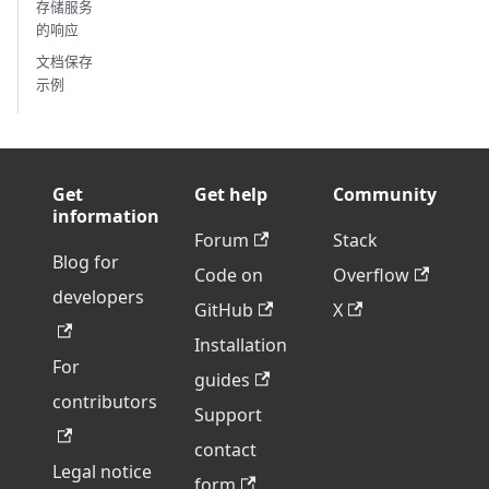
存储服务
的响应
文档保存
示例
Get
Get help
Community
information
Forum
Stack
Blog for
Code on
Overflow
developers
GitHub
X
Installation
For
guides
contributors
Support
contact
Legal notice
form