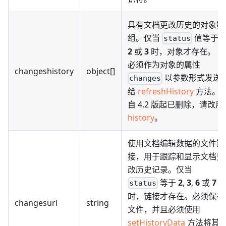
具有文档更改历史的对象数
组。仅当
值等于
status
2
或
3
时，对象才存在。
必须作为对象的属性
changeshistory
object[]
以参数形式发送
changes
给
refreshHistory
方法。
自 4.2 版起已删除，请改用
history
。
使用文档编辑数据的文件链
接，用于跟踪和显示文档更
改历史记录。仅当
等于
2
,
3
,
6
或
7
status
时，链接才存在。必须保存
changesurl
string
文件，并且必须使用
setHistoryData
方法将其