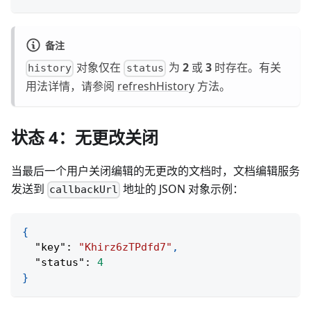
备注
对象仅在
为
2
或
3
时存在。有关
history
status
用法详情，请参阅
refreshHistory
方法。
状态 4：无更改关闭
当最后一个用户关闭编辑的无更改的文档时，文档编辑服务
发送到
地址的 JSON 对象示例：
callbackUrl
{
"key"
:
"Khirz6zTPdfd7"
,
"status"
:
4
}