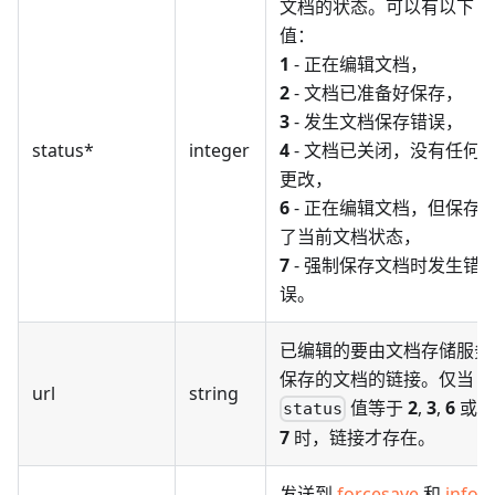
文档的状态。可以有以下
值：
1
- 正在编辑文档，
2
- 文档已准备好保存，
3
- 发生文档保存错误，
status*
integer
4
- 文档已关闭，没有任何
更改，
6
- 正在编辑文档，但保存
了当前文档状态，
7
- 强制保存文档时发生错
误。
已编辑的要由文档存储服务
保存的文档的链接。仅当
url
string
值等于
2
,
3
,
6
或
status
7
时，链接才存在。
发送到
forcesave
和
info