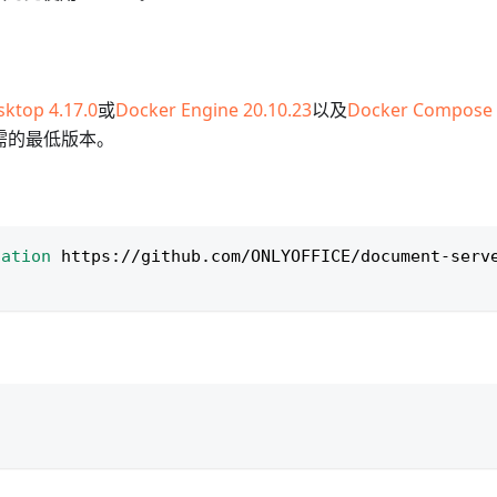
ktop 4.17.0
或
Docker Engine 20.10.23
以及
Docker Compose 
需的最低版本。
：
cation
 https://github.com/ONLYOFFICE/document-serv