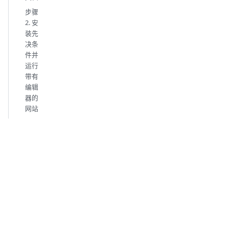
步骤
2. 安
装先
决条
件并
运行
带有
编辑
器的
网站
步骤
3. 检
查可
访问
性
Get
Get help
Community
information