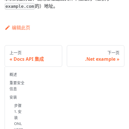
的）地址。
example.com
编辑此页
上一页
下一页
Docs API 集成
.Net example
概述
重要安全
信息
安装
步骤
1. 安
装
ONL