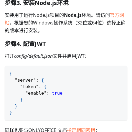
步骤3. 安装Node.js环境
安装用于运行Node.js项目的
Node.js
环境。请访问
官方网
站
，根据您的Windows操作系统（32位或64位）选择正确
的版本进行安装。
步骤4. 配置JWT
打开
config/default.json
文件并启用JWT：
{
"server"
:
{
"token"
:
{
"enable"
:
true
}
}
}
同样也要与ONLYOFFICE 文档
指定相同密钥
：