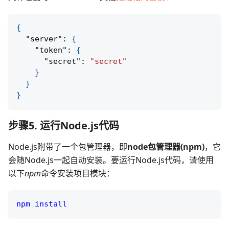
{
"server"
:
{
"token"
:
{
"secret"
:
"secret"
}
}
}
步骤5. 运行Node.js代码
Node.js附带了一个包管理器，即
node包管理器(npm)
，它
会随Node.js一起自动安装。要运行Node.js代码，请使用
以下
npm
命令安装项目模块：
npm
install