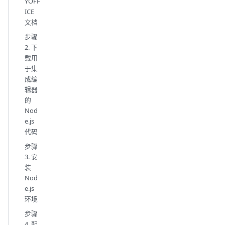
YOFF
ICE
文档
步骤
2. 下
载用
于集
成编
辑器
的
Nod
e.js
代码
步骤
3. 安
装
Nod
e.js
环境
步骤
4. 配