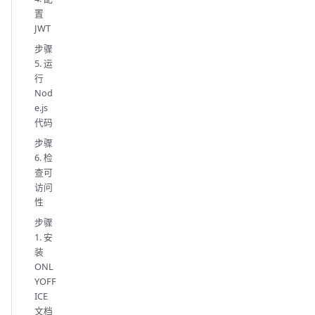
置
JWT
步骤
5. 运
行
Nod
e.js
代码
步骤
6. 检
查可
访问
性
步骤
1. 安
装
ONL
YOFF
ICE
文档