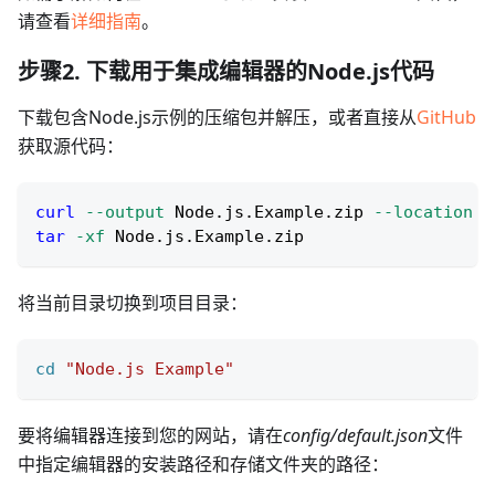
请查看
详细指南
。
步骤2. 下载用于集成编辑器的Node.js代码
下载包含Node.js示例的压缩包并解压，或者直接从
GitHub
获取源代码：
curl
--output
 Node.js.Example.zip 
--location
 h
tar
-xf
 Node.js.Example.zip
将当前目录切换到项目目录：
cd
"Node.js Example"
要将编辑器连接到您的网站，请在
config/default.json
文件
中指定编辑器的安装路径和存储文件夹的路径：