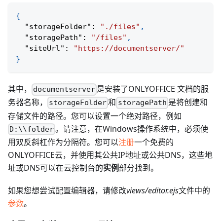
{
"storageFolder"
:
"./files"
,
"storagePath"
:
"/files"
,
"siteUrl"
:
"https://documentserver/"
}
其中，
是安装了ONLYOFFICE 文档的服
documentserver
务器名称，
和
是将创建和
storageFolder
storagePath
存储文件的路径。您可以设置一个绝对路径，例如
。请注意，在Windows操作系统中，必须使
D:\\folder
用双反斜杠作为分隔符。您可以
注册
一个免费的
ONLYOFFICE云，并使用其公共IP地址或公共DNS，这些地
址或DNS可以在云控制台的
实例
部分找到。
如果您想尝试配置编辑器，请修改
views/editor.ejs
文件中的
参数
。